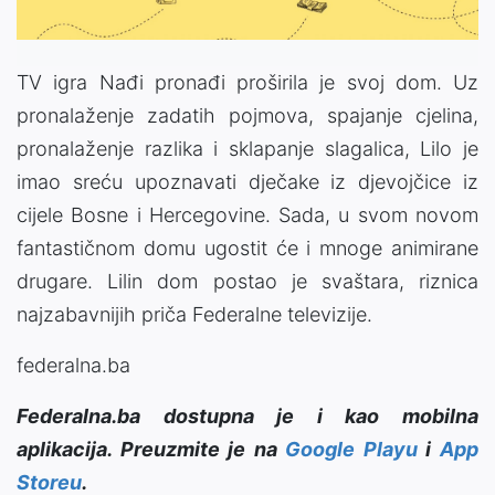
TV igra Nađi pronađi proširila je svoj dom. Uz
pronalaženje zadatih pojmova, spajanje cjelina,
pronalaženje razlika i sklapanje slagalica, Lilo je
imao sreću upoznavati dječake iz djevojčice iz
cijele Bosne i Hercegovine. Sada, u svom novom
fantastičnom domu ugostit će i mnoge animirane
drugare. Lilin dom postao je svaštara, riznica
najzabavnijih priča Federalne televizije.
federalna.ba
Federalna.ba dostupna je i kao mobilna
aplikacija. Preuzmite je na
Google Playu
i
App
Storeu
.