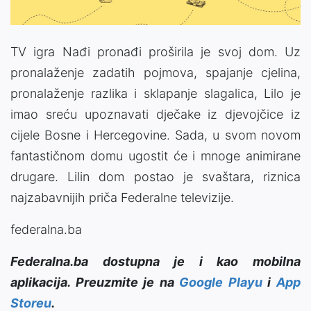
TV igra Nađi pronađi proširila je svoj dom. Uz
pronalaženje zadatih pojmova, spajanje cjelina,
pronalaženje razlika i sklapanje slagalica, Lilo je
imao sreću upoznavati dječake iz djevojčice iz
cijele Bosne i Hercegovine. Sada, u svom novom
fantastičnom domu ugostit će i mnoge animirane
drugare. Lilin dom postao je svaštara, riznica
najzabavnijih priča Federalne televizije.
federalna.ba
Federalna.ba dostupna je i kao mobilna
aplikacija. Preuzmite je na
Google Playu
i
App
Storeu
.