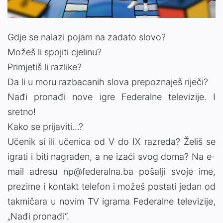
Gdje se nalazi pojam na zadato slovo?
Možeš li spojiti cjelinu?
Primjetiš li razlike?
Da li u moru razbacanih slova prepoznaješ riječi?
Nađi pronađi nove igre Federalne televizije. I
sretno!
Kako se prijaviti...?
Učenik si ili učenica od V do IX razreda? Želiš se
igrati i biti nagrađen, a ne izaći svog doma? Na e-
mail adresu np@federalna.ba pošalji svoje ime,
prezime i kontakt telefon i možeš postati jedan od
takmičara u novim TV igrama Federalne televizije,
„Nađi pronađi“.