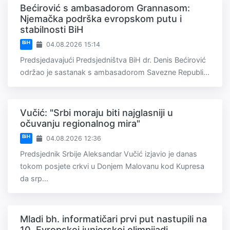
Bećirović s ambasadorom Grannasom:
Njemačka podrška evropskom putu i
stabilnosti BiH
BiH
04.08.2026 15:14
Predsjedavajući Predsjedništva BiH dr. Denis Bećirović
održao je sastanak s ambasadorom Savezne Republi...
Vučić: "Srbi moraju biti najglasniji u
očuvanju regionalnog mira"
BiH
04.08.2026 12:36
Predsjednik Srbije Aleksandar Vučić izjavio je danas
tokom posjete crkvi u Donjem Malovanu kod Kupresa
da srp...
Mladi bh. informatičari prvi put nastupili na
10. Evropskoj juniorskoj olimpijadi