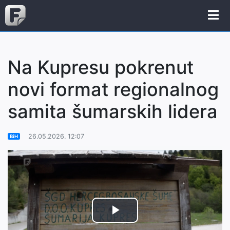
Na Kupresu pokrenut
novi format regionalnog
samita šumarskih lidera
26.05.2026. 12:07
BiH
Play