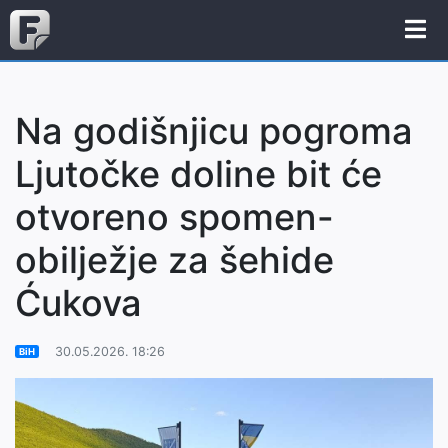
Na godišnjicu pogroma
Ljutočke doline bit će
otvoreno spomen-
obilježje za šehide
Ćukova
30.05.2026. 18:26
BiH