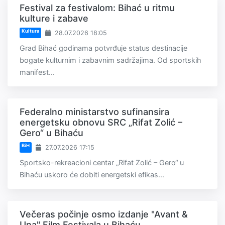
Festival za festivalom: Bihać u ritmu
kulture i zabave
Kultura
28.07.2026 18:05
Grad Bihać godinama potvrđuje status destinacije
bogate kulturnim i zabavnim sadržajima. Od sportskih
manifest...
Federalno ministarstvo sufinansira
energetsku obnovu SRC „Rifat Zolić –
Gero“ u Bihaću
BiH
27.07.2026 17:15
Sportsko-rekreacioni centar „Rifat Zolić – Gero“ u
Bihaću uskoro će dobiti energetski efikas...
Večeras počinje osmo izdanje "Avant &
Una" Film Festivala u Bihaću