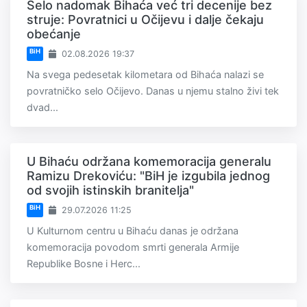
Selo nadomak Bihaća već tri decenije bez
struje: Povratnici u Očijevu i dalje čekaju
obećanje
BiH
02.08.2026 19:37
Na svega pedesetak kilometara od Bihaća nalazi se
povratničko selo Očijevo. Danas u njemu stalno živi tek
dvad...
U Bihaću održana komemoracija generalu
Ramizu Drekoviću: "BiH je izgubila jednog
od svojih istinskih branitelja"
BiH
29.07.2026 11:25
U Kulturnom centru u Bihaću danas je održana
komemoracija povodom smrti generala Armije
Republike Bosne i Herc...