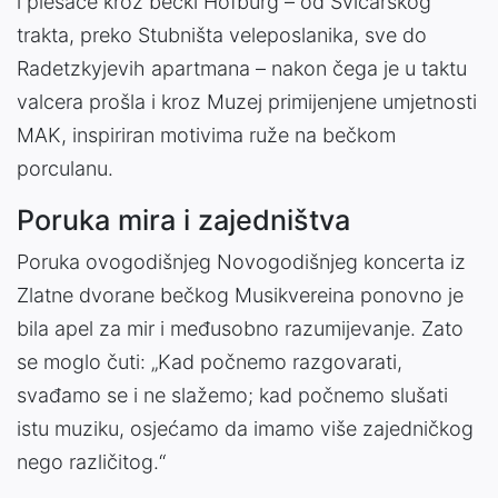
i plesače kroz bečki Hofburg – od Švicarskog
trakta, preko Stubništa veleposlanika, sve do
Radetzkyjevih apartmana – nakon čega je u taktu
valcera prošla i kroz Muzej primijenjene umjetnosti
MAK, inspiriran motivima ruže na bečkom
porculanu.
Poruka mira i zajedništva
Poruka ovogodišnjeg Novogodišnjeg koncerta iz
Zlatne dvorane bečkog Musikvereina ponovno je
bila apel za mir i međusobno razumijevanje. Zato
se moglo čuti: „Kad počnemo razgovarati,
svađamo se i ne slažemo; kad počnemo slušati
istu muziku, osjećamo da imamo više zajedničkog
nego različitog.“