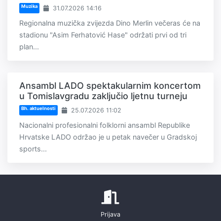
Muzika
31.07.2026 14:16
Regionalna muzička zvijezda Dino Merlin večeras će na
stadionu "Asim Ferhatović Hase" održati prvi od tri
plan...
Ansambl LADO spektakularnim koncertom
u Tomislavgradu zaključio ljetnu turneju
Bh. aktuelnosti
25.07.2026 11:02
Nacionalni profesionalni folklorni ansambl Republike
Hrvatske LADO održao je u petak navečer u Gradskoj
sports...
Prijava