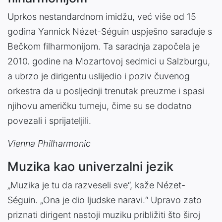
Uprkos nestandardnom imidžu, već više od 15
godina Yannick Nézet-Séguin uspješno sarađuje s
Bečkom filharmonijom. Ta saradnja započela je
2010. godine na Mozartovoj sedmici u Salzburgu,
a ubrzo je dirigentu uslijedio i poziv čuvenog
orkestra da u posljednji trenutak preuzme i spasi
njihovu američku turneju, čime su se dodatno
povezali i sprijateljili.
Vienna Philharmonic
Muzika kao univerzalni jezik
„Muzika je tu da razveseli sve“, kaže Nézet-
Séguin. „Ona je dio ljudske naravi.“ Upravo zato
priznati dirigent nastoji muziku približiti što široj