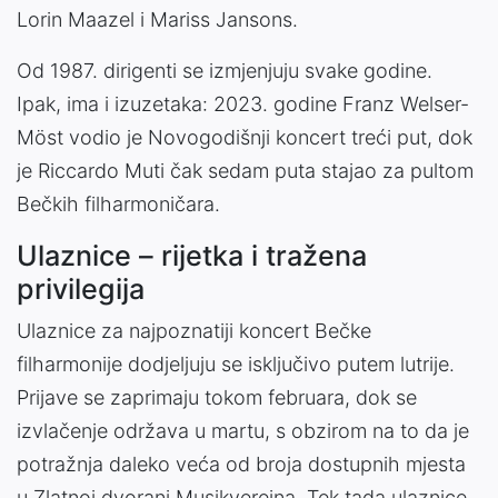
Lorin Maazel i Mariss Jansons.
Od 1987. dirigenti se izmjenjuju svake godine.
Ipak, ima i izuzetaka: 2023. godine Franz Welser-
Möst vodio je Novogodišnji koncert treći put, dok
je Riccardo Muti čak sedam puta stajao za pultom
Bečkih filharmoničara.
Ulaznice – rijetka i tražena
privilegija
Ulaznice za najpoznatiji koncert Bečke
filharmonije dodjeljuju se isključivo putem lutrije.
Prijave se zaprimaju tokom februara, dok se
izvlačenje održava u martu, s obzirom na to da je
potražnja daleko veća od broja dostupnih mjesta
u Zlatnoj dvorani Musikvereina. Tek tada ulaznice