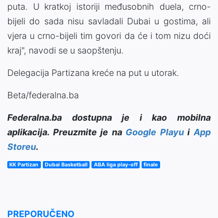
puta. U kratkoj istoriji međusobnih duela, crno-
bijeli do sada nisu savladali Dubai u gostima, ali
vjera u crno-bijeli tim govori da će i tom nizu doći
kraj", navodi se u saopštenju.
Delegacija Partizana kreće na put u utorak.
Beta/federalna.ba
Federalna.ba dostupna je i kao mobilna
aplikacija. Preuzmite je na
Google Playu
i
App
Storeu
.
KK Partizan
Dubai Basketball
ABA liga play-off
finale
PREPORUČENO