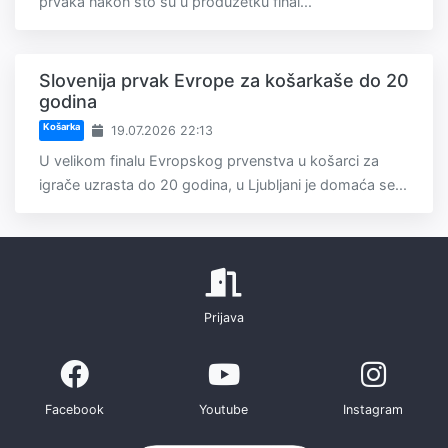
prvaka nakon što su u produžetku final...
Slovenija prvak Evrope za košarkaše do 20
godina
Košarka
19.07.2026 22:13
U velikom finalu Evropskog prvenstva u košarci za
igrače uzrasta do 20 godina, u Ljubljani je domaća se...
Prijava
Facebook
Youtube
Instagram