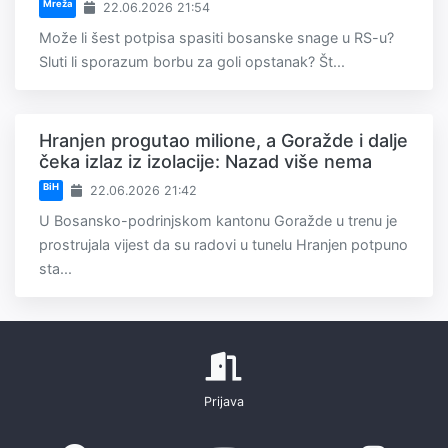
Mreža
22.06.2026 21:54
Može li šest potpisa spasiti bosanske snage u RS-u?
Sluti li sporazum borbu za goli opstanak? Št...
Hranjen progutao milione, a Goražde i dalje
čeka izlaz iz izolacije: Nazad više nema
BiH
22.06.2026 21:42
U Bosansko-podrinjskom kantonu Goražde u trenu je
prostrujala vijest da su radovi u tunelu Hranjen potpuno
sta...
Prijava