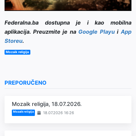
Federalna.ba dostupna je i kao mobilna
aplikacija. Preuzmite je na
Google Playu
i
App
Storeu
.
Mozaik religija
PREPORUČENO
Mozaik religija, 18.07.2026.
Mozaik religija
18.07.2026 16:26