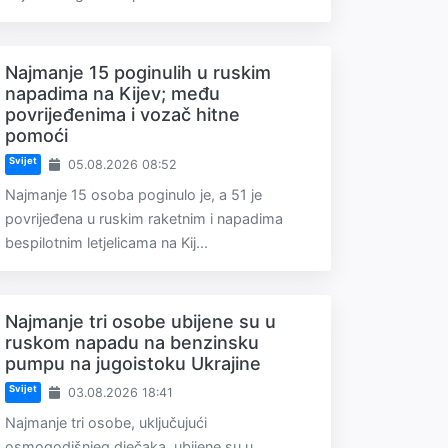
Najmanje 15 poginulih u ruskim
napadima na Kijev; među
povrijeđenima i vozač hitne
pomoći
Svijet
05.08.2026 08:52
Najmanje 15 osoba poginulo je, a 51 je
povrijeđena u ruskim raketnim i napadima
bespilotnim letjelicama na Kij...
Najmanje tri osobe ubijene su u
ruskom napadu na benzinsku
pumpu na jugoistoku Ukrajine
Svijet
03.08.2026 18:41
Najmanje tri osobe, uključujući
osmogodišnjeg dječaka, ubijene su u