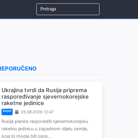
REPORUČENO
Ukrajina tvrdi da Rusija priprema
raspoređivanje sjevernokorejske
raketne jedinice
Svijet
05.08.2026 12:47
Rusija planira rasporediti sjevernokorejsku
raketnu jedinicu u zapadnom dijelu zemlje,
koja bi mogla biti opre...