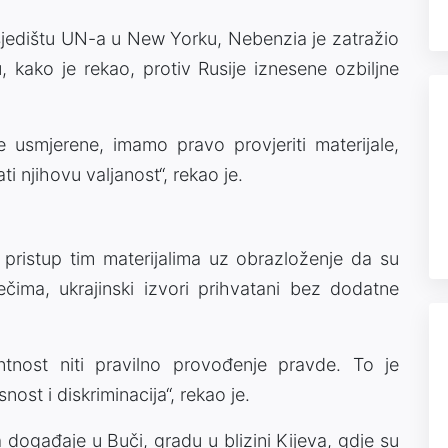
 sjedištu UN-a u New Yorku, Nebenzia je zatražio
, kako je rekao, protiv Rusije iznesene ozbiljne
 usmjerene, imamo pravo provjeriti materijale,
ati njihovu valjanost“, rekao je.
 pristup tim materijalima uz obrazloženje da su
ječima, ukrajinski izvori prihvatani bez dodatne
entnost niti pravilno provođenje pravde. To je
snost i diskriminacija“, rekao je.
događaje u Buči, gradu u blizini Kijeva, gdje su