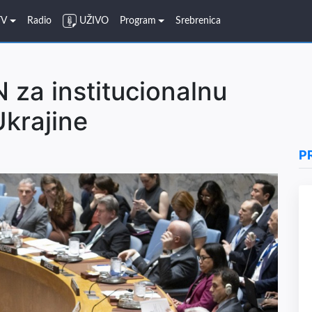
TV
Radio
UŽIVO
Program
Srebrenica
 za institucionalnu
Ukrajine
P