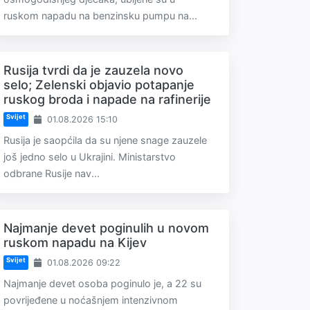
ruskom napadu na benzinsku pumpu na...
Rusija tvrdi da je zauzela novo
selo; Zelenski objavio potapanje
ruskog broda i napade na rafinerije
Svijet
01.08.2026 15:10
Rusija je saopćila da su njene snage zauzele
još jedno selo u Ukrajini. Ministarstvo
odbrane Rusije nav...
Najmanje devet poginulih u novom
ruskom napadu na Kijev
Svijet
01.08.2026 09:22
Najmanje devet osoba poginulo je, a 22 su
povrijeđene u noćašnjem intenzivnom