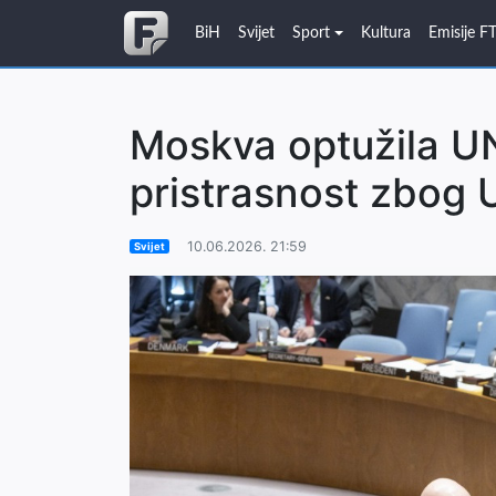
BiH
Svijet
Sport
Kultura
Emisije F
Moskva optužila UN
pristrasnost zbog 
10.06.2026. 21:59
Svijet