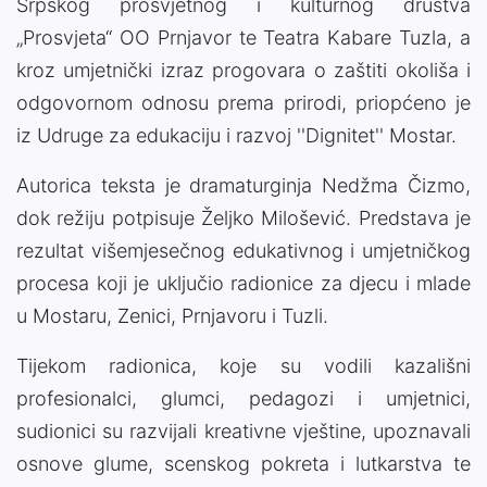
Srpskog prosvjetnog i kulturnog društva
„Prosvjeta“ OO Prnjavor te Teatra Kabare Tuzla, a
kroz umjetnički izraz progovara o zaštiti okoliša i
odgovornom odnosu prema prirodi, priopćeno je
iz Udruge za edukaciju i razvoj ''Dignitet'' Mostar.
Autorica teksta je dramaturginja Nedžma Čizmo,
dok režiju potpisuje Željko Milošević. Predstava je
rezultat višemjesečnog edukativnog i umjetničkog
procesa koji je uključio radionice za djecu i mlade
u Mostaru, Zenici, Prnjavoru i Tuzli.
Tijekom radionica, koje su vodili kazališni
profesionalci, glumci, pedagozi i umjetnici,
sudionici su razvijali kreativne vještine, upoznavali
osnove glume, scenskog pokreta i lutkarstva te