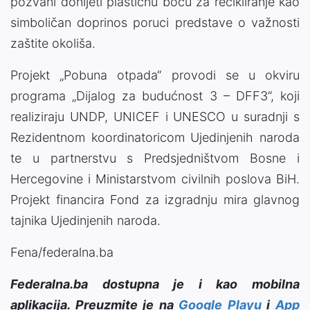
pozvani donijeti plastičnu bocu za recikliranje kao
simboličan doprinos poruci predstave o važnosti
zaštite okoliša.
Projekt „Pobuna otpada“ provodi se u okviru
programa „Dijalog za budućnost 3 – DFF3“, koji
realiziraju UNDP, UNICEF i UNESCO u suradnji s
Rezidentnom koordinatoricom Ujedinjenih naroda
te u partnerstvu s Predsjedništvom Bosne i
Hercegovine i Ministarstvom civilnih poslova BiH.
Projekt financira Fond za izgradnju mira glavnog
tajnika Ujedinjenih naroda.
Fena/federalna.ba
Federalna.ba dostupna je i kao mobilna
aplikacija. Preuzmite je na
Google Playu
i
App