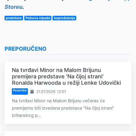
Storeu
.
predstava
Pobuna otpada
koprodukcija
PREPORUČENO
Na tvrđavi Minor na Malom Brijunu
premijera predstave 'Na čijoj strani'
Ronalda Harwooda u režiji Lenke Udovički
Pozorište
31.07.2026 12:01
Na tvrđavi Minor na Malom Brijunu večeras će
premijerno biti izvedena predstava "Na čijoj strani"
britanskog p...