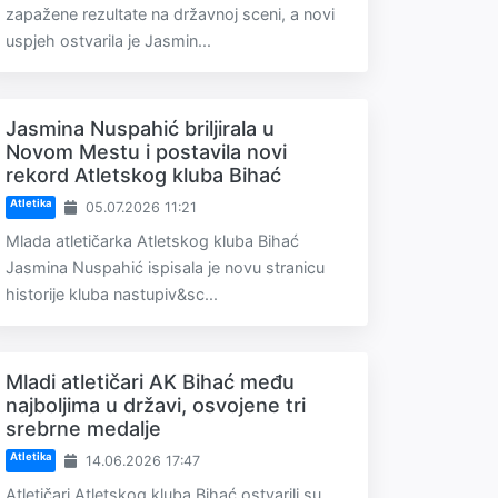
zapažene rezultate na državnoj sceni, a novi
uspjeh ostvarila je Jasmin...
Jasmina Nuspahić briljirala u
Novom Mestu i postavila novi
rekord Atletskog kluba Bihać
Atletika
05.07.2026 11:21
Mlada atletičarka Atletskog kluba Bihać
Jasmina Nuspahić ispisala je novu stranicu
historije kluba nastupiv&sc...
Mladi atletičari AK Bihać među
najboljima u državi, osvojene tri
srebrne medalje
Atletika
14.06.2026 17:47
Atletičari Atletskog kluba Bihać ostvarili su