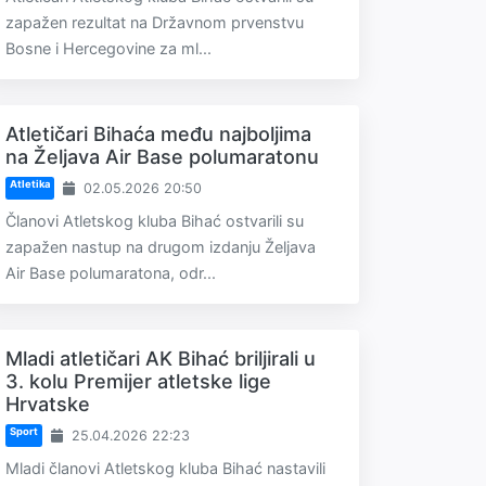
zapažen rezultat na Državnom prvenstvu
Bosne i Hercegovine za ml...
Atletičari Bihaća među najboljima
na Željava Air Base polumaratonu
Atletika
02.05.2026 20:50
Članovi Atletskog kluba Bihać ostvarili su
zapažen nastup na drugom izdanju Željava
Air Base polumaratona, odr...
Mladi atletičari AK Bihać briljirali u
3. kolu Premijer atletske lige
Hrvatske
Sport
25.04.2026 22:23
Mladi članovi Atletskog kluba Bihać nastavili