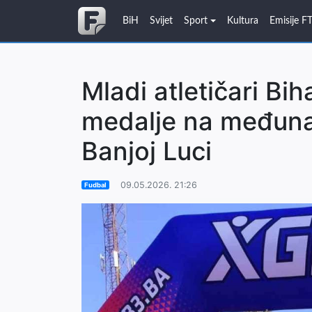
BiH
Svijet
Sport
Kultura
Emisije F
Mladi atletičari Biha
medalje na međuna
Banjoj Luci
09.05.2026. 21:26
Fudbal