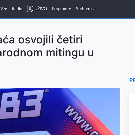
TV
Radio
UŽIVO
Program
Srebrenica
ća osvojili četiri
rodnom mitingu u
P