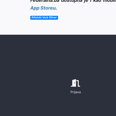
Federalna.ba dostupna je i kao mobil
App Storeu
.
Atletski klub Bihać
Prijava