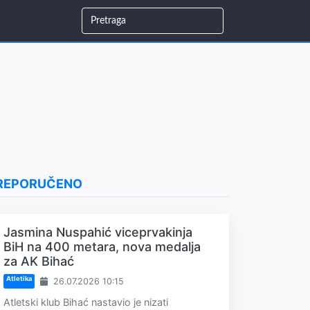
REPORUČENO
Jasmina Nuspahić viceprvakinja
BiH na 400 metara, nova medalja
za AK Bihać
Atletika
26.07.2026 10:15
Atletski klub Bihać nastavio je nizati