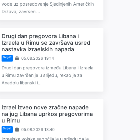
vode uz posredovanje Sjedinjenih Američkih
Država, završeni...
Drugi dan pregovora Libana i
Izraela u Rimu se završava usred
nastavka izraelskih napada
Svijet
05.08.2026 19:14
Drugi dan pregovora između Libana i Izraela
u Rimu završen je u srijedu, rekao je za
Anadolu libanski i...
Izrael izveo nove zračne napade
na jug Libana uprkos pregovorima
u Rimu
Svijet
05.08.2026 13:40
Izraelska vojska saopćila je u srijedu da je