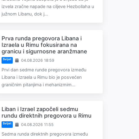
izvela zračne napade na ciljeve Hezbollaha u
južnom Libanu, dok j...
Prva runda pregovora Libana i
Izraela u Rimu fokusirana na
granicu i sigurnosne aranžmane
Svijet
04.08.2026 18:59
Prvi dan sedme runde pregovora između
Libana i Izraela u Rimu bio je posvećen
graničnim pitanjima i mehanizmim...
Liban i Izrael započeli sedmu
rundu direktnih pregovora u Rimu
Svijet
04.08.2026 11:55
Sedma runda direktnih pregovora između