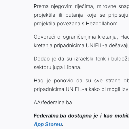
Prema njegovim riječima, mirovne snag
projektila ili putanja koje se pripi
projektila povezana s Hezbollahom.
Govoreći o ograničenjima kretanja, Haq
kretanja pripadnicima UNIFIL-a dešava
Dodao je da su izraelski tenk i buldož
sektoru juga Libana.
Haq je ponovio da su sve strane ob
pripadnicima UNIFIL-a kako bi mogli izv
AA/federalna.ba
Federalna.ba dostupna je i kao mobil
App Storeu
.