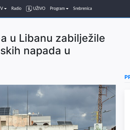
TV
Radio
UŽIVO
Program
Srebrenica
 u Libanu zabilježile
lskih napada u
P