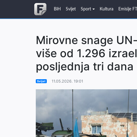
BiH
Svijet
Sport
Kultura
Emisije F
Mirovne snage UN-a
više od 1.296 izrae
posljednja tri dana
11.05.2026. 19:01
Svijet