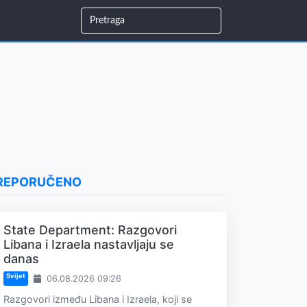
REPORUČENO
State Department: Razgovori
Libana i Izraela nastavljaju se
danas
Svijet
06.08.2026 09:26
Razgovori između Libana i Izraela, koji se