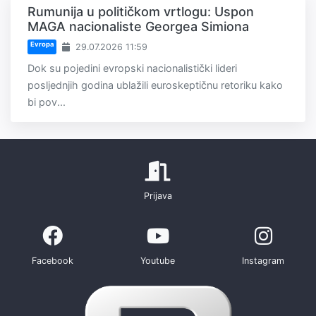
Rumunija u političkom vrtlogu: Uspon
MAGA nacionaliste Georgea Simiona
Evropa
29.07.2026 11:59
Dok su pojedini evropski nacionalistički lideri
posljednjih godina ublažili euroskeptičnu retoriku kako
bi pov...
Prijava
Facebook
Youtube
Instagram