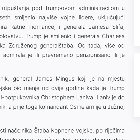
 otpuštanja pod Trumpovom administracijom u
h smijenio najviše vojne lidere, uključujući
cira Ratne mornarice, i generala Jamesa Slifa,
ovstvu. Trump je smijenio i generala Charlesa
ka Združenog generalštaba. Od tada, više od
 admirala je ili prevremeno penzionisano ili je
nik, general James Mingus koji je na mjestu
jske bio manje od dvije godine kada je Trump
l-potpukovnika Christophera Laniva. Laniv je do
ik, a prije toga komandant Osme ​​armije u Južnoj
osti načelnika Štaba Kopnene vojske, po riječima
orski uspon za oficira koji je prije dvije godine