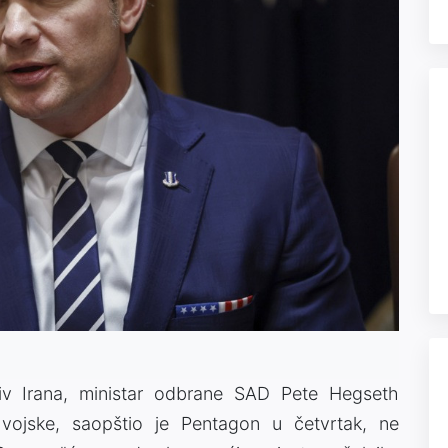
iv Irana, ministar odbrane SAD Pete Hegseth
 vojske, saopštio je Pentagon u četvrtak, ne