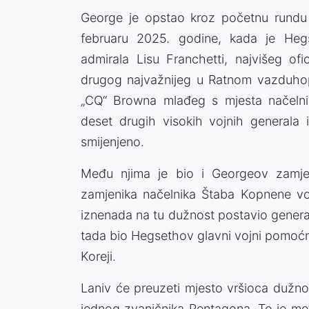
George je opstao kroz početnu rundu
februaru 2025. godine, kada je Hegset
admirala Lisu Franchetti, najvišeg ofi
drugog najvažnijeg u Ratnom vazduhopl
„CQ“ Browna mlađeg s mjesta načelni
deset drugih visokih vojnih generala i
smijenjeno.
Među njima je bio i Georgeov zamje
zamjenika načelnika Štaba Kopnene vo
iznenada na tu dužnost postavio genera
tada bio Hegsethov glavni vojni pomoćn
Koreji.
Laniv će preuzeti mjesto vršioca dužn
jednog zvaničnika Pentagona. To je mete