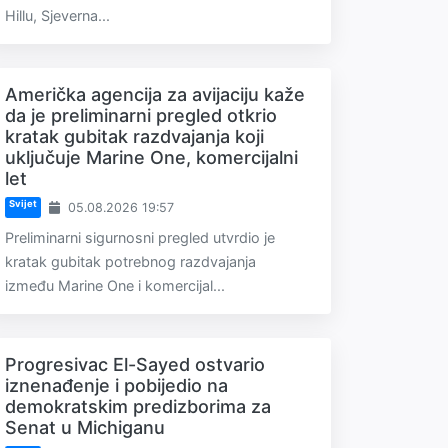
Hillu, Sjeverna...
Američka agencija za avijaciju kaže
da je preliminarni pregled otkrio
kratak gubitak razdvajanja koji
uključuje Marine One, komercijalni
let
Svijet
05.08.2026 19:57
Preliminarni sigurnosni pregled utvrdio je
kratak gubitak potrebnog razdvajanja
između Marine One i komercijal...
Progresivac El-Sayed ostvario
iznenađenje i pobijedio na
demokratskim predizborima za
Senat u Michiganu