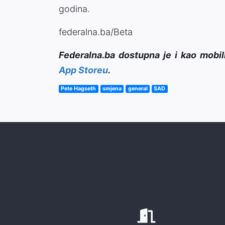
godina.
federalna.ba/Beta
Federalna.ba dostupna je i kao mobil
App Storeu
.
Pete Hagseth
smjena
general
SAD