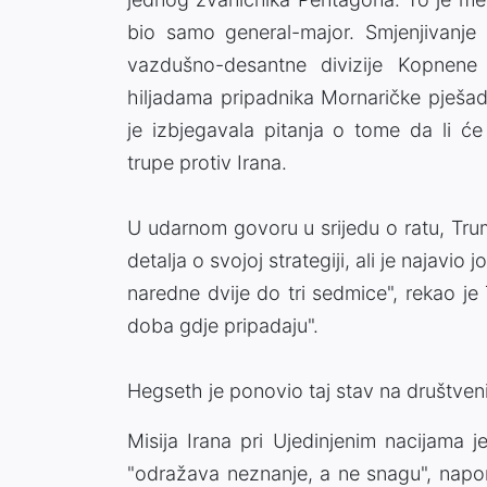
bio samo general-major. Smjenjivanj
vazdušno-desantne divizije Kopnene
hiljadama pripadnika Mornaričke pješad
je izbjegavala pitanja o tome da li c
trupe protiv Irana.
U udarnom govoru u srijedu o ratu, Trump
detalja o svojoj strategiji, ali je najavio
naredne dvije do tri sedmice", rekao j
doba gdje pripadaju".
Hegseth je ponovio taj stav na društv
Misija Irana pri Ujedinjenim nacijama 
"odražava neznanje, a ne snagu", napomin