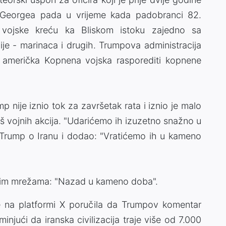
e Georgea pada u vrijeme kada padobranci 82.
 vojske kreću ka Bliskom istoku zajedno sa
ije - marinaca i drugih. Trumpova administracija
́e američka Kopnena vojska rasporediti kopnene
 nije iznio tok za završetak rata i iznio je malo
 još vojnih akcija. "Udarićemo ih izuzetno snažno u
e Trump o Iranu i dodao: "Vratićemo ih u kameno
enim mrežama: "Nazad u kameno doba".
je na platformi X poručila da Trumpov komentar
jući da iranska civilizacija traje više od 7.000