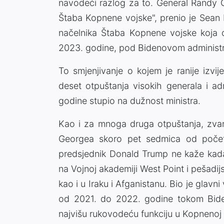
navodeći razlog za to. General Randy 
Štaba Kopnene vojske", prenio je Sean 
načelnika Štaba Kopnene vojske koja o
2023. godine, pod Bidenovom administr
To smjenjivanje o kojem je ranije izvi
deset otpuštanja visokih generala i ad
godine stupio na dužnost ministra.
Kao i za mnoga druga otpuštanja, zva
Georgea skoro pet sedmica od početk
predsjednik Donald Trump ne kaže kada 
na Vojnoj akademiji West Point i pešadijsk
kao i u Iraku i Afganistanu. Bio je glav
od 2021. do 2022. godine tokom Biden
najvišu rukovodeću funkciju u Kopnenoj 