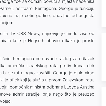
George "će se odmah povući s mjesta načelnika
Parnell, portparol Pentagona. George je funkciju
bično traje četiri godine, obavljao od augusta
acijom.
jestila TV CBS News, najnovije je među više od
mirala koje je Hegseth obavio otkako je prošle
ničnici Pentagona ne navode razlog za odlazak
a američko-izraelskog rata protiv Irana, dok
bi se rat mogao završiti. George je diplomirao
i je oficir koji je služio u prvom Zaljevskom ratu,
ni vojni pomoćnik ministra odbrane LLoyda Austina
ove administracije, prije nego što je preuzeo
vojsci.