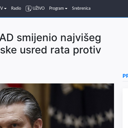
TV
Radio
UŽIVO
Program
Srebrenica
AD smijenio najvišeg
ske usred rata protiv
P