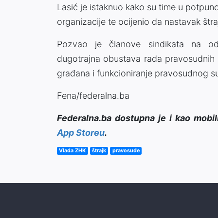
Lasić je istaknuo kako su time u potpunost
organizacije te ocijenio da nastavak štr
Pozvao je članove sindikata na od
dugotrajna obustava rada pravosudnih i
građana i funkcioniranje pravosudnog s
Fena/federalna.ba
Federalna.ba dostupna je i kao mobil
App Storeu
.
Vlada ZHK
štrajk
pravosuđe