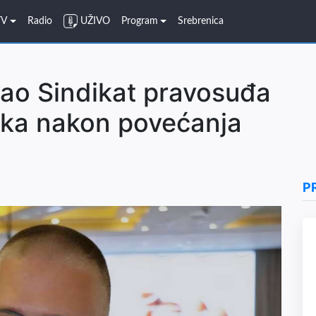
TV
Radio
UŽIVO
Program
Srebrenica
vao Sindikat pravosuđa
jka nakon povećanja
P