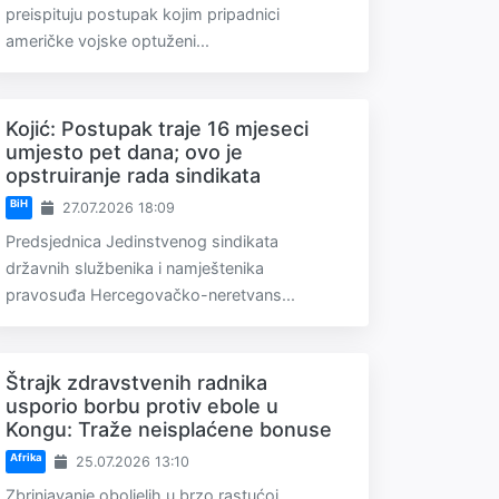
preispituju postupak kojim pripadnici
američke vojske optuženi...
Kojić: Postupak traje 16 mjeseci
umjesto pet dana; ovo je
opstruiranje rada sindikata
BiH
27.07.2026 18:09
Predsjednica Jedinstvenog sindikata
državnih službenika i namještenika
pravosuđa Hercegovačko-neretvans...
Štrajk zdravstvenih radnika
usporio borbu protiv ebole u
Kongu: Traže neisplaćene bonuse
Afrika
25.07.2026 13:10
Zbrinjavanje oboljelih u brzo rastućoj