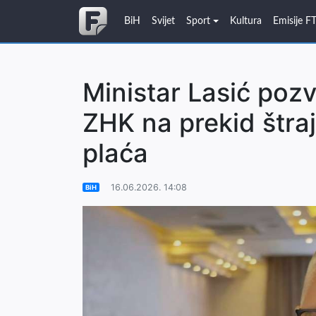
BiH
Svijet
Sport
Kultura
Emisije F
Ministar Lasić poz
ZHK na prekid štra
plaća
16.06.2026. 14:08
BiH