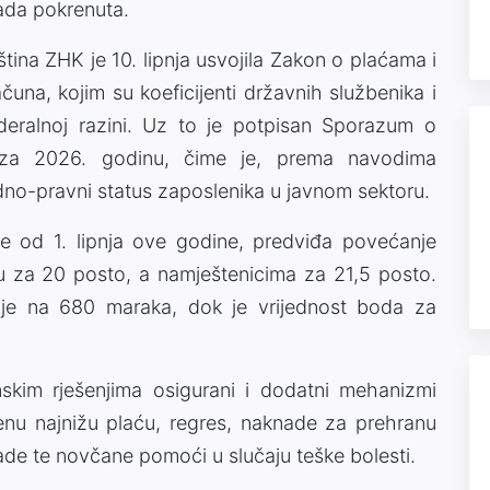
rada pokrenuta.
tina ZHK je 10. lipnja usvojila Zakon o plaćama i
una, kojim su koeficijenti državnih službenika i
deralnoj razini. Uz to je potpisan Sporazum o
za 2026. godinu, čime je, prema navodima
radno-pravni status zaposlenika u javnom sektoru.
juje od 1. lipnja ove godine, predviđa povećanje
u za 20 posto, a namještenicima za 21,5 posto.
je na 680 maraka, dok je vrijednost boda za
skim rješenjima osigurani i dodatni mehanizmi
čenu najnižu plaću, regres, naknade za prehranu
ade te novčane pomoći u slučaju teške bolesti.