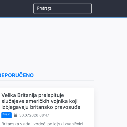
REPORUČENO
Velika Britanija preispituje
slučajeve američkih vojnika koji
izbjegavaju britansko pravosuđe
Svijet
30.07.2026 08:47
Britanska vlada i vodeći policijski zvaničnici