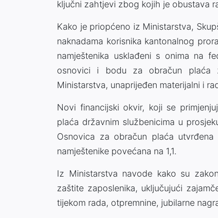
ključni zahtjevi zbog kojih je obustava 
Kako je priopćeno iz Ministarstva, Skupš
naknadama korisnika kantonalnog prorač
namještenika usklađeni s onima na fe
osnovici i bodu za obračun plaća 
Ministarstva, unaprijeđen materijalni i 
Novi financijski okvir, koji se primjen
plaća državnim službenicima u prosjek
Osnovica za obračun plaća utvrđena 
namještenike povećana na 1,1.
Iz Ministarstva navode kako su zakon
zaštite zaposlenika, uključujući zajam
tijekom rada, otpremnine, jubilarne nagr