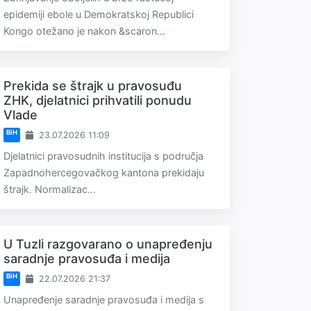
epidemiji ebole u Demokratskoj Republici
Kongo otežano je nakon &scaron...
Prekida se štrajk u pravosuđu
ZHK, djelatnici prihvatili ponudu
Vlade
BiH
23.07.2026 11:09
Djelatnici pravosudnih institucija s područja
Zapadnohercegovačkog kantona prekidaju
štrajk. Normalizac...
U Tuzli razgovarano o unapređenju
saradnje pravosuđa i medija
BiH
22.07.2026 21:37
Unapređenje saradnje pravosuđa i medija s