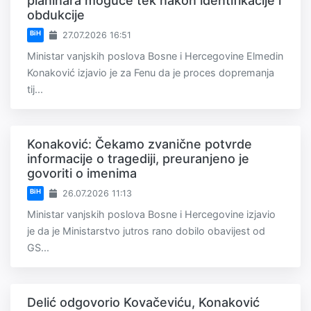
planinara moguće tek nakon identifikacije i
obdukcije
BiH
27.07.2026 16:51
Ministar vanjskih poslova Bosne i Hercegovine Elmedin
Konaković izjavio je za Fenu da je proces dopremanja
tij...
Konaković: Čekamo zvanične potvrde
informacije o tragediji, preuranjeno je
govoriti o imenima
BiH
26.07.2026 11:13
Ministar vanjskih poslova Bosne i Hercegovine izjavio
je da je Ministarstvo jutros rano dobilo obavijest od
GS...
Delić odgovorio Kovačeviću, Konaković