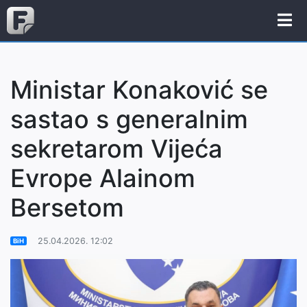
Ministar Konaković se
sastao s generalnim
sekretarom Vijeća
Evrope Alainom
Bersetom
25.04.2026. 12:02
BiH