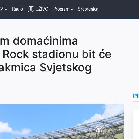
TV
Radio
UŽIVO
Program
Srebrenica
im domaćinima
 Rock stadionu bit će
akmica Svjetskog
P