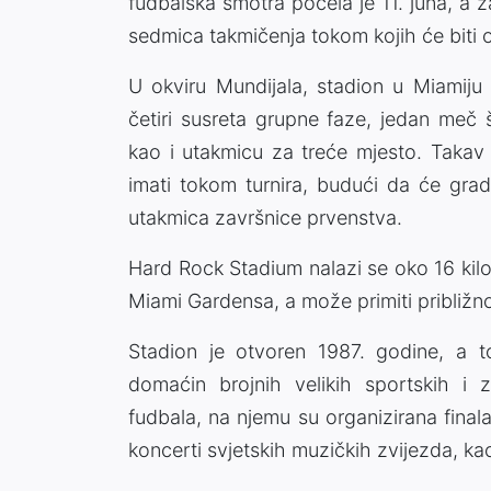
fudbalska smotra počela je 11. juna, a 
sedmica takmičenja tokom kojih će biti o
U okviru Mundijala, stadion u Miamiju
četiri susreta grupne faze, jedan meč š
kao i utakmicu za treće mjesto. Takav
imati tokom turnira, budući da će grad
utakmica završnice prvenstva.
Hard Rock Stadium nalazi se oko 16 kil
Miami Gardensa, a može primiti približn
Stadion je otvoren 1987. godine, a t
domaćin brojnih velikih sportskih i
fudbala, na njemu su organizirana finala v
koncerti svjetskih muzičkih zvijezda, k