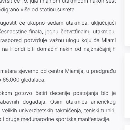
završit će 19. jula finalnom utakmicom nakon šest
digrano više od stotinu susreta.
 ugostit će ukupno sedam utakmica, uključujući
esnaestine finala, jednu četvrtfinalnu utakmicu,
 raspored potvrđuje važnu ulogu koju će Miami
 na Floridi biti domaćin nekih od najznačajnijih
ometara sjeverno od centra Miamija, u predgrađu
o 65.000 gledalaca.
okom gotovo četiri decenije postojanja bio je
 zabavnih događaja. Osim utakmica američkog
elikih univerzitetskih takmičenja, teniski turniri,
ao i druge međunarodne sportske manifestacije.