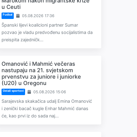
Marokom nakon migrantske krize
u Ceuti
Fudbal
05.08.2026 17:36
Španski lijevi koalicioni partner Sumar
pozvao je vladu predvođenu socijalistima da
preispita zajedničk...
Omanović i Mahmić večeras
nastupaju na 21. svjetskom
prvenstvu za juniore i juniorke
(U20) u Oregonu
Ostali sportovi
05.08.2026 15:06
Sarajevska skakačica udalj Emina Omanović
i zenički bacač kugle Enhar Mahmić danas
će, kao prvi iz do sada naj...