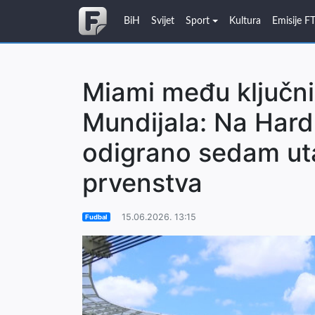
BiH
Svijet
Sport
Kultura
Emisije F
Miami među ključn
Mundijala: Na Hard
odigrano sedam ut
prvenstva
15.06.2026. 13:15
Fudbal