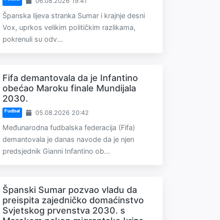
06.08.2026 19:41
Španska lijeva stranka Sumar i krajnje desni
Vox, uprkos velikim političkim razlikama,
pokrenuli su odv...
Fifa demantovala da je Infantino
obećao Maroku finale Mundijala
2030.
Fudbal
05.08.2026 20:42
Međunarodna fudbalska federacija (Fifa)
demantovala je danas navode da je njen
predsjednik Gianni Infantino ob...
Španski Sumar pozvao vladu da
preispita zajedničko domaćinstvo
Svjetskog prvenstva 2030. s