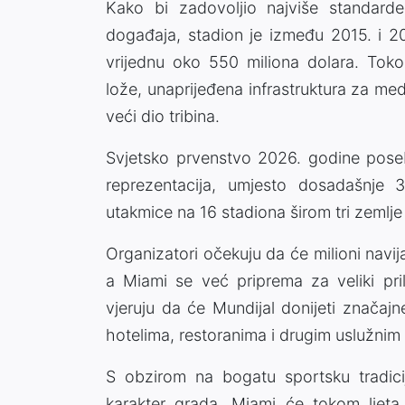
Kako bi zadovoljio najviše standarde
događaja, stadion je između 2015. i 2
vrijednu oko 550 miliona dolara. Tokom
lože, unaprijeđena infrastruktura za medi
veći dio tribina.
Svjetsko prvenstvo 2026. godine pose
reprezentacija, umjesto dosadašnje
utakmice na 16 stadiona širom tri zemlj
Organizatori očekuju da će milioni navij
a Miami se već priprema za veliki priliv
vjeruju da će Mundijal donijeti značaj
hotelima, restoranima i drugim uslužnim 
S obzirom na bogatu sportsku tradicij
karakter grada, Miami će tokom ljeta