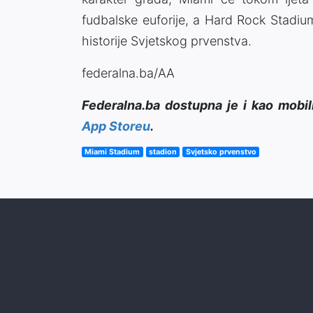
fudbalske euforije, a Hard Rock Stadiu
historije Svjetskog prvenstva.
federalna.ba/AA
Federalna.ba dostupna je i kao mobil
App Storeu
.
Miami Stadium
stadion
Svjetsko prvenstvo