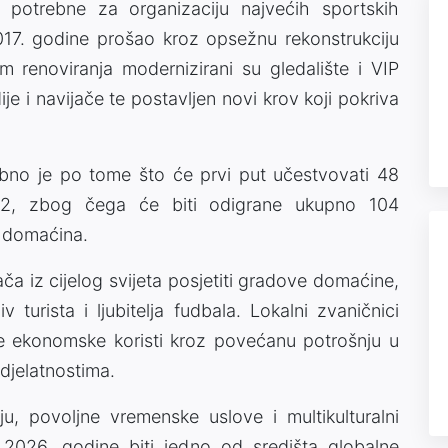
 potrebne za organizaciju najvećih sportskih
017. godine prošao kroz opsežnu rekonstrukciju
 renoviranja modernizirani su gledalište i VIP
je i navijače te postavljen novi krov koji pokriva
bno je po tome što će prvi put učestvovati 48
 32, zbog čega će biti odigrane ukupno 104
e domaćina.
ača iz cijelog svijeta posjetiti gradove domaćine,
 turista i ljubitelja fudbala. Lokalni zvaničnici
ne ekonomske koristi kroz povećanu potrošnju u
djelatnostima.
u, povoljne vremenske uslove i multikulturalni
 2026. godine biti jedno od središta globalne