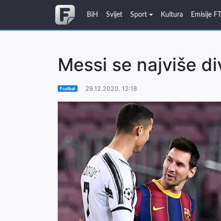
BiH
Svijet
Sport
Kultura
Emisije F
Messi se najviše di
29.12.2020. 12:18
Fudbal