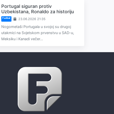
Portugal siguran protiv
Uzbekistana, Ronaldo za historiju
Fudbal
23.06.2026 21:35
Nogometaši Portugala u svojoj su drugoj
utakmici na Svjetskom prvenstvu u SAD-u,
Meksiku i Kanadi večer...