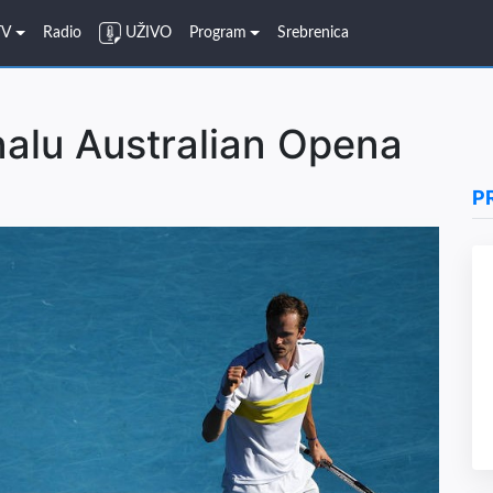
TV
Radio
UŽIVO
Program
Srebrenica
alu Australian Opena
P