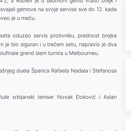
:2, a Rublev je u sedmom gemu vratio brejk i
 osvajali gemove na svoje servise sve do 12. kada
oveo je u meču.
a oduzeo servis protivniku, prednost brejka
n je bio siguran i u trećem setu, napravio je dva
 polufinale grend slem turnira u Melbourneu.
našnjeg duela Španca Rafaela Nadala i Stefanosa
itule srbijanski teniser Novak Đoković i Aslan