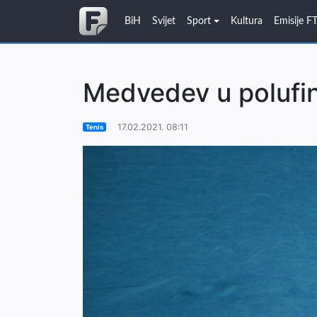
BiH
Svijet
Sport
Kultura
Emisije F
Medvedev u polufin
17.02.2021. 08:11
Tenis