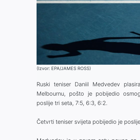
(Izvor: EPA/JAMES ROSS)
Ruski teniser Daniil Medvedev plasi
Melbournu, pošto je pobijedio osmog
poslije tri seta, 7:5, 6:3, 6:2.
Četvrti teniser svijeta pobijedio je posli