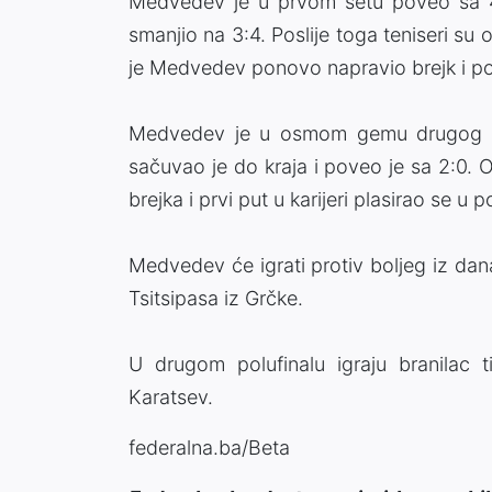
Medvedev je u prvom setu poveo sa 4
smanjio na 3:4. Poslije toga teniseri su
je Medvedev ponovo napravio brejk i p
Medvedev je u osmom gemu drugog set
sačuvao je do kraja i poveo je sa 2:0. O
brejka i prvi put u karijeri plasirao se u
Medvedev će igrati protiv boljeg iz da
Tsitsipasa iz Grčke.
U drugom polufinalu igraju branilac t
Karatsev.
federalna.ba/Beta