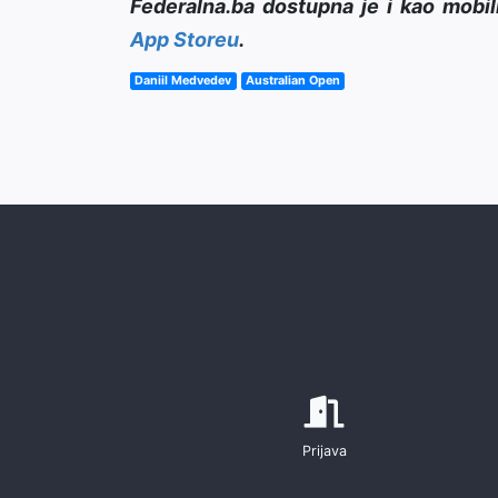
Federalna.ba dostupna je i kao mobil
App Storeu
.
Daniil Medvedev
Australian Open
Prijava