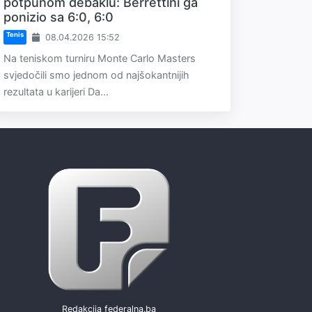
potpunom debaklu: Berrettini ga
ponizio sa 6:0, 6:0
Tenis
08.04.2026 15:52
Na teniskom turniru Monte Carlo Masters
svjedočili smo jednom od najšokantnijih
rezultata u karijeri Da...
Redakcija federalna.ba