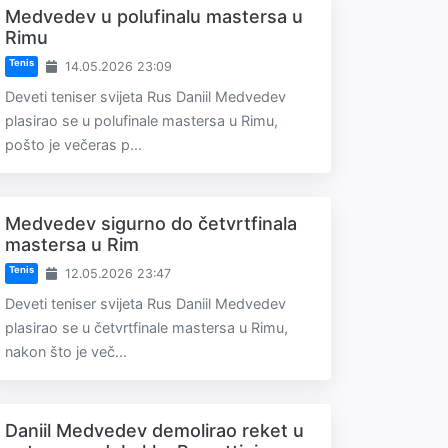
Medvedev u polufinalu mastersa u
Rimu
Tenis
14.05.2026 23:09
Deveti teniser svijeta Rus Daniil Medvedev
plasirao se u polufinale mastersa u Rimu,
pošto je večeras p...
Medvedev sigurno do četvrtfinala
mastersa u Rim
Tenis
12.05.2026 23:47
Deveti teniser svijeta Rus Daniil Medvedev
plasirao se u četvrtfinale mastersa u Rimu,
nakon što je več...
Daniil Medvedev demolirao reket u