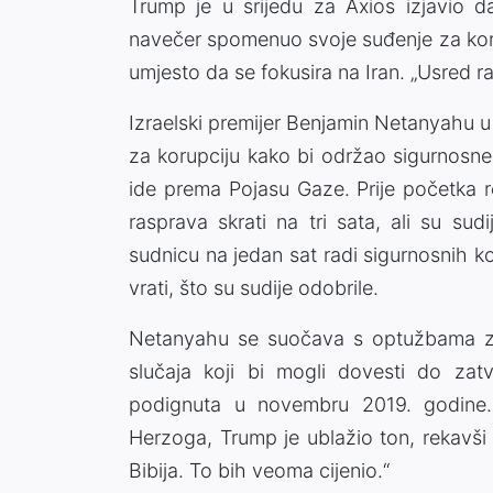
Trump je u srijedu za Axios izjavio
navečer spomenuo svoje suđenje za korup
umjesto da se fokusira na Iran. „Usred r
Izraelski premijer Benjamin Netanyahu u
za korupciju kako bi održao sigurnosne
ide prema Pojasu Gaze. Prije početka r
rasprava skrati na tri sata, ali su sud
sudnicu na jedan sat radi sigurnosnih ko
vrati, što su sudije odobrile.
Netanyahu se suočava s optužbama za k
slučaja koji bi mogli dovesti do za
podignuta u novembru 2019. godine. 
Herzoga, Trump je ublažio ton, rekavši
Bibija. To bih veoma cijenio.“