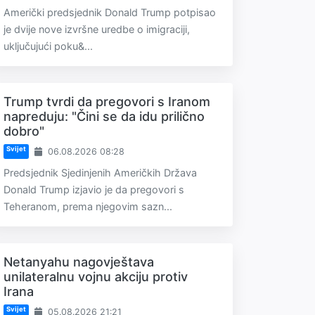
Američki predsjednik Donald Trump potpisao
je dvije nove izvršne uredbe o imigraciji,
uključujući poku&...
Trump tvrdi da pregovori s Iranom
napreduju: "Čini se da idu prilično
dobro"
Svijet
06.08.2026 08:28
Predsjednik Sjedinjenih Američkih Država
Donald Trump izjavio je da pregovori s
Teheranom, prema njegovim sazn...
Netanyahu nagovještava
unilateralnu vojnu akciju protiv
Irana
Svijet
05.08.2026 21:21