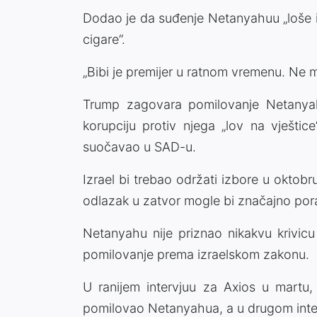
Dodao je da suđenje Netanyahuu „loše i
cigare“.
„Bibi je premijer u ratnom vremenu. Ne 
Trump zagovara pomilovanje Netanyah
korupciju protiv njega „lov na vještic
suočavao u SAD-u.
Izrael bi trebao održati izbore u oktob
odlazak u zatvor mogle bi značajno pora
Netanyahu nije priznao nikakvu krivicu n
pomilovanje prema izraelskom zakonu.
U ranijem intervjuu za Axios u martu
pomilovao Netanyahua, a u drugom interv