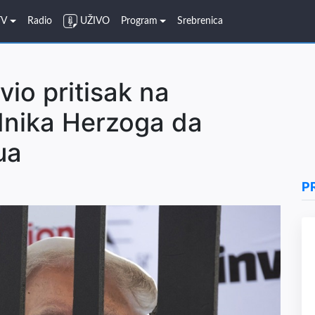
TV
Radio
UŽIVO
Program
Srebrenica
io pritisak na
dnika Herzoga da
ua
P