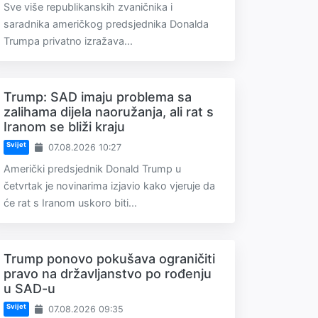
Sve više republikanskih zvaničnika i
saradnika američkog predsjednika Donalda
Trumpa privatno izražava...
Trump: SAD imaju problema sa
zalihama dijela naoružanja, ali rat s
Iranom se bliži kraju
Svijet
07.08.2026 10:27
Američki predsjednik Donald Trump u
četvrtak je novinarima izjavio kako vjeruje da
će rat s Iranom uskoro biti...
Trump ponovo pokušava ograničiti
pravo na državljanstvo po rođenju
u SAD-u
Svijet
07.08.2026 09:35