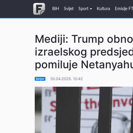
BiH
Svijet
Sport
Kultura
Emisije F
Mediji: Trump obnov
izraelskog predsje
pomiluje Netanyah
30.04.2026. 10:42
Svijet