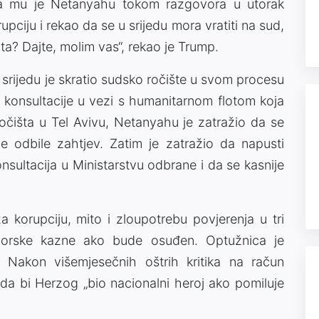
 da mu je Netanyahu tokom razgovora u utorak
ciju i rekao da se u srijedu mora vratiti na sud,
ata? Dajte, molim vas“, rekao je Trump.
 srijedu je skratio sudsko ročište u svom procesu
 konsultacije u vezi s humanitarnom flotom koja
očišta u Tel Avivu, Netanyahu je zatražio da se
ije odbile zahtjev. Zatim je zatražio da napusti
nsultacija u Ministarstvu odbrane i da se kasnije
orupciju, mito i zloupotrebu povjerenja u tri
tvorske kazne ako bude osuđen. Optužnica je
Nakon višemjesečnih oštrih kritika na račun
 da bi Herzog „bio nacionalni heroj ako pomiluje