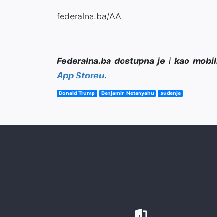
federalna.ba/AA
Federalna.ba dostupna je i kao mobil
App Storeu
.
Donald Trump
Benjamin Netanyahu
suđenje