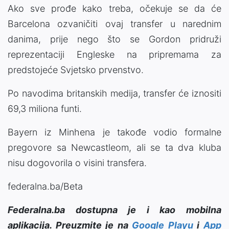
Ako sve prođe kako treba, očekuje se da će
Barcelona ozvaničiti ovaj transfer u narednim
danima, prije nego što se Gordon pridruži
reprezentaciji Engleske na pripremama za
predstojeće Svjetsko prvenstvo.
Po navodima britanskih medija, transfer će iznositi
69,3 miliona funti.
Bayern iz Minhena je takođe vodio formalne
pregovore sa Newcastleom, ali se ta dva kluba
nisu dogovorila o visini transfera.
federalna.ba/Beta
Federalna.ba dostupna je i kao mobilna
aplikacija. Preuzmite je na
Google Playu
i
App