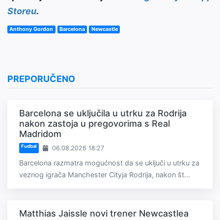
Storeu
.
Anthony Gordon
Barcelona
Newcastle
PREPORUČENO
Barcelona se uključila u utrku za Rodrija
nakon zastoja u pregovorima s Real
Madridom
Fudbal
06.08.2026 18:27
Barcelona razmatra mogućnost da se uključi u utrku za
veznog igrača Manchester Cityja Rodrija, nakon št...
Matthias Jaissle novi trener Newcastlea