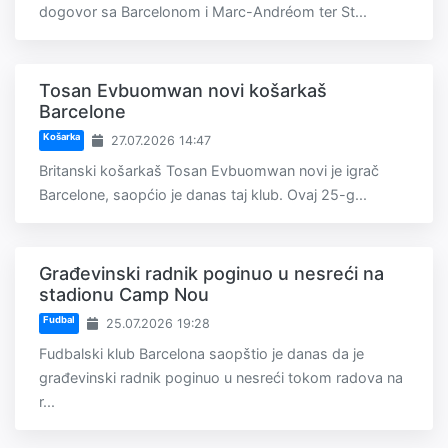
dogovor sa Barcelonom i Marc-Andréom ter St...
Tosan Evbuomwan novi košarkaš
Barcelone
Košarka
27.07.2026 14:47
Britanski košarkaš Tosan Evbuomwan novi je igrač
Barcelone, saopćio je danas taj klub. Ovaj 25-g...
Građevinski radnik poginuo u nesreći na
stadionu Camp Nou
Fudbal
25.07.2026 19:28
Fudbalski klub Barcelona saopštio je danas da je
građevinski radnik poginuo u nesreći tokom radova na
r...