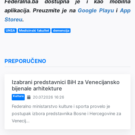
Federalna.ba dostupna je i kao mobilna
aplikacija. Preuzmite je na
Google Playu
i
App
Storeu
.
UNSA
Medicinski fakultet
demencija
PREPORUČENO
Izabrani predstavnici BiH za Venecijansko
bijenale arhitekture
Kultura
20.07.2026 16:26
Federalno ministarstvo kulture i sporta provelo je
postupak izbora predstavnika Bosne i Hercegovine za
Venecij...