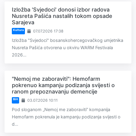
Izložba 'Svjedoci' donosi izbor radova
Nusreta Pašića nastalih tokom opsade
Sarajeva
Kultura
07.07.2026 17:38
Izložba "Svjedoci" bosanskohercegovačkog umjetnika
Nusreta Pašića otvorena u okviru WARM Festivala
2026...
"Nemoj me zaboraviti": Hemofarm
pokrenuo kampanju podizanja svijesti o
ranom prepoznavanju demencije
BiH
03.07.2026 10:11
Pod sloganom „Nemoj me zaboraviti” kompanija
Hemofarm pokrenula je kampanju podizanja svijesti o
d...