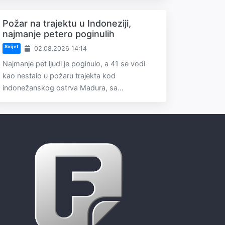
Požar na trajektu u Indoneziji,
najmanje petero poginulih
Svijet
02.08.2026 14:14
Najmanje pet ljudi je poginulo, a 41 se vodi
kao nestalo u požaru trajekta kod
indonežanskog ostrva Madura, sa...