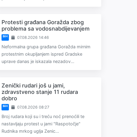
Protesti građana Goražda zbog
problema sa vodosnabdijevanjem
BiH
07.08.2026 14:46
Neformalna grupa građana Goražda mirnim
protestnim okupljanjem ispred Gradske
uprave danas je iskazala nezadov...
Zenički rudari još u jami,
zdravstveno stanje 11 rudara
dobro
BiH
07.08.2026 08:27
Broj rudara koji su i treću noć prenoćili te
nastavljaju protest u jami "Raspotočje"
Rudnika mrkog uglja Zenic...