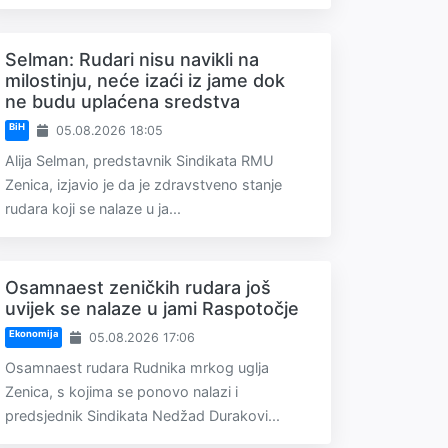
Selman: Rudari nisu navikli na
milostinju, neće izaći iz jame dok
ne budu uplaćena sredstva
BiH
05.08.2026 18:05
Alija Selman, predstavnik Sindikata RMU
Zenica, izjavio je da je zdravstveno stanje
rudara koji se nalaze u ja...
Osamnaest zeničkih rudara još
uvijek se nalaze u jami Raspotočje
Ekonomija
05.08.2026 17:06
Osamnaest rudara Rudnika mrkog uglja
Zenica, s kojima se ponovo nalazi i
predsjednik Sindikata Nedžad Durakovi...