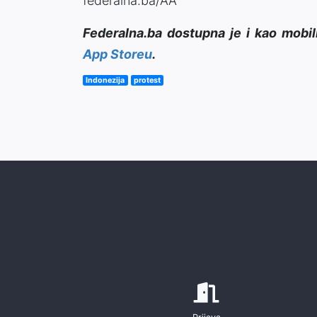
federalna.ba/AA
Federalna.ba dostupna je i kao mobil
App Storeu
.
Indonezija
protest