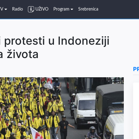
TV
Radio
UŽIVO
Program
Srebrenica
protesti u Indoneziji
a života
P