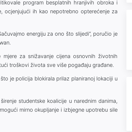
tikovale program besplatnih hranjivih obroka i
ge, ocjenjujući ih kao nepotrebno opterećenje za
Sačuvajmo energiju za ono što slijedi“, poručio je
awan.
e mjere za snižavanje cijena osnovnih životnih
tući troškovi života sve više pogađaju građane.
 je policija blokirala prilaz planiranoj lokaciji u
i širenje studentske koalicije u narednim danima,
omogući mirno okupljanje i izbjegne upotrebu sile