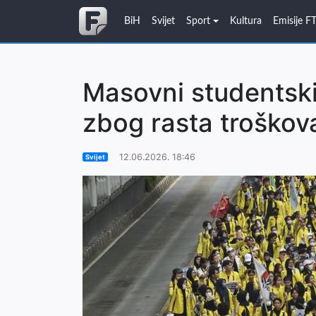
BiH
Svijet
Sport
Kultura
Emisije F
Masovni studentski 
zbog rasta troškov
12.06.2026. 18:46
Svijet