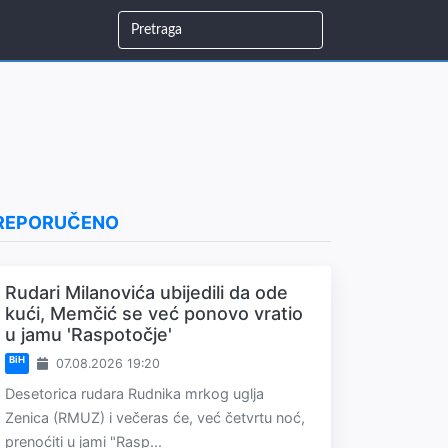
REPORUČENO
Rudari Milanovića ubijedili da ode
kući, Memčić se već ponovo vratio
u jamu 'Raspotočje'
BiH
07.08.2026 19:20
Desetorica rudara Rudnika mrkog uglja
Zenica (RMUZ) i večeras će, već četvrtu noć,
prenoćiti u jami "Rasp...