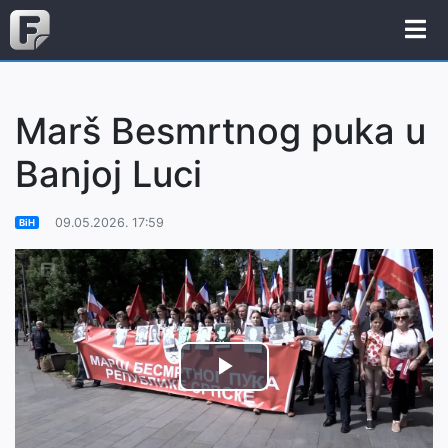
Marš Besmrtnog puka u
Banjoj Luci
09.05.2026. 17:59
BiH
Play
Video