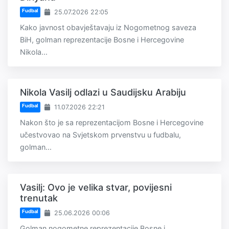
Fudbal
25.07.2026 22:05
Kako javnost obavještavaju iz Nogometnog saveza
BiH, golman reprezentacije Bosne i Hercegovine
Nikola...
Nikola Vasilj odlazi u Saudijsku Arabiju
Fudbal
11.07.2026 22:21
Nakon što je sa reprezentacijom Bosne i Hercegovine
učestvovao na Svjetskom prvenstvu u fudbalu,
golman...
Vasilj: Ovo je velika stvar, povijesni
trenutak
Fudbal
25.06.2026 00:06
Golman nogometne reprezentacije Bosne i