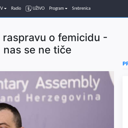
TV
Radio
UŽIVO
Program
Srebrenica
 raspravu o femicidu -
nas se ne tiče
P