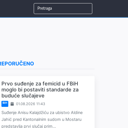
REPORUČENO
Prvo suđenje za femicid u FBiH
moglo bi postaviti standarde za
buduće slučajeve
BiH
01.08.2026 11:43
Suđenje Anisu Kalajdžiću za ubistvo Aldine
Jahić pred Kantonalnim sudom u Mostaru
predstavlja prvi slučaj prim...