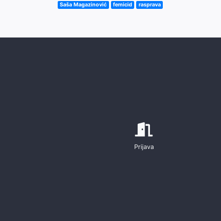
Saša Magazinović
femicid
rasprava
Prijava