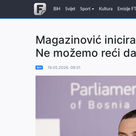
BiH
Svijet
Sport
Kultura
Emisije F
Magazinović inicira
Ne možemo reći da 
19.05.2026. 09:31
BiH