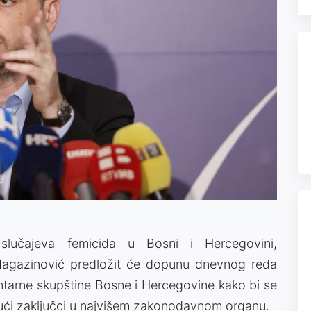
e slučajeva femicida u Bosni i Hercegovini,
Magazinović predložit će dopunu dnevnog reda
tarne skupštine Bosne i Hercegovine kako bi se
ajući zaključci u najvišem zakonodavnom organu.