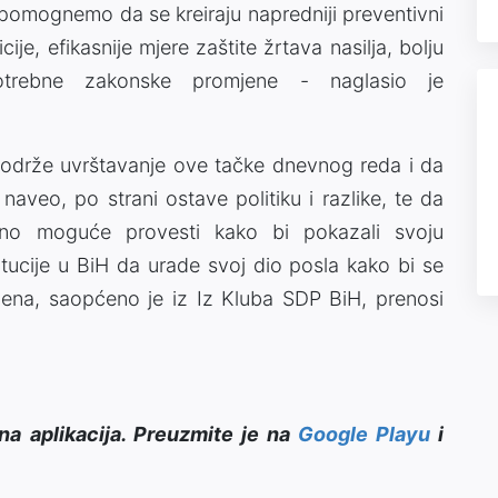
 pomognemo da se kreiraju napredniji preventivni
ije, efikasnije mjere zaštite žrtava nasilja, bolju
potrebne zakonske promjene - naglasio je
podrže uvrštavanje ove tačke dnevnog reda i da
naveo, po strani ostave politiku i razlike, te da
ealno moguće provesti kako bi pokazali svoju
itucije u BiH da urade svoj dio posla kako bi se
žena, saopćeno je iz Iz Kluba SDP BiH, prenosi
na aplikacija. Preuzmite je na
Google Playu
i