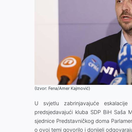
(Izvor: Fena/Amer Kajmović)
U svjetlu zabrinjavajuće eskalacij
predsjedavajući kluba SDP BiH Saša 
sjednice Predstavničkog doma Parlamen
o ovoj temi govorilo i donijeli odgovar