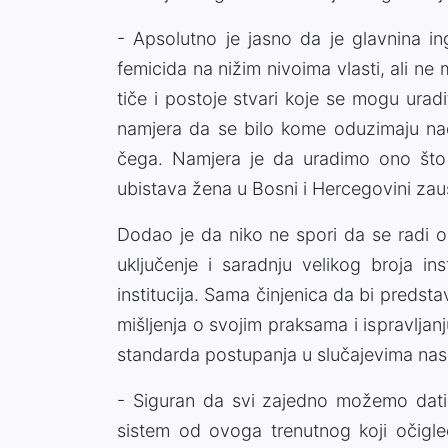
- Apsolutno je jasno da je glavnina in
femicida na nižim nivoima vlasti, ali ne
tiče i postoje stvari koje se mogu uradit
namjera da se bilo kome oduzimaju nadl
čega. Namjera je da uradimo ono što
ubistava žena u Bosni i Hercegovini zaus
Dodao je da niko ne spori da se radi 
uključenje i saradnju velikog broja in
institucija. Sama činjenica da bi predstavn
mišljenja o svojim praksama i ispravljan
standarda postupanja u slučajevima nasil
- Siguran da svi zajedno možemo dati sn
sistem od ovoga trenutnog koji očigle