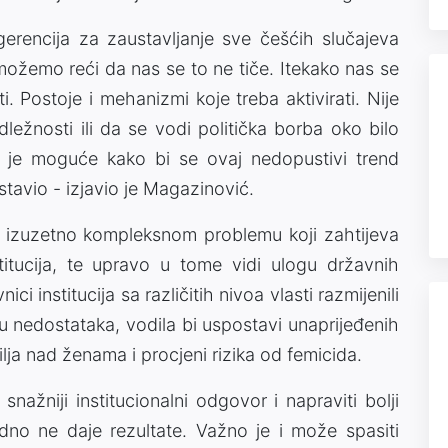
gerencija za zaustavljanje sve češćih slučajeva
 možemo reći da nas se to ne tiče. Itekako nas se
i. Postoje i mehanizmi koje treba aktivirati. Nije
ežnosti ili da se vodi politička borba oko bilo
 je moguće kako bi se ovaj nedopustivi trend
tavio - izjavio je Magazinović.
o izuzetno kompleksnom problemu koji zahtijeva
stitucija, te upravo u tome vidi ulogu državnih
ici institucija sa različitih nivoa vlasti razmijenili
ju nedostataka, vodila bi uspostavi unaprijeđenih
ja nad ženama i procjeni rizika od femicida.
ažniji institucionalni odgovor i napraviti bolji
dno ne daje rezultate. Važno je i može spasiti