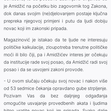
je Amidžić na početku bio zagovornik tog Zakona,
dok danas svojim (ne)djelovanjem postaje ključna
prepreka njegovoj primjeni i putu da ljudi dobiju
novac koji im zakonski pripada.
Magazinović je istakao da te ljude ne interesuju
političke kalkulacije, zloupotreba trenutne političke
moći ili bilo čiji, pa i Amidžićev interes jer očekuju
da institucije rade svoj posao, da Amidžić radi svoj
posao i da se usvojeni zakoni provode.
- U ovom slučaju očekuju svoj novac i nakon više
od 53 sedmice čekanja opravdano gube strpljenje.
Pozivam Vas da bez daljnjeg odgađanja
omogućite usvajanje provedbenih akata i ljudima
hitno vratite novac koji im pripada. Svako dalje