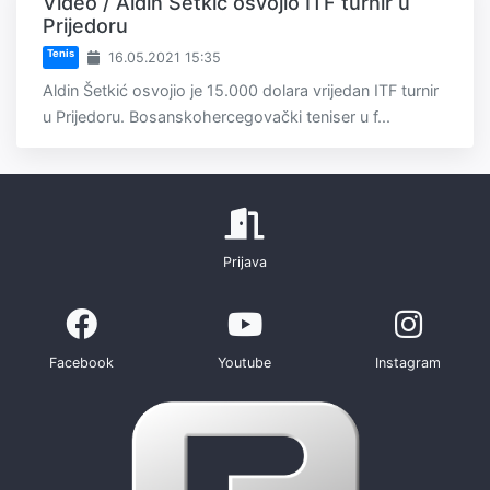
Video / Aldin Šetkić osvojio ITF turnir u
Prijedoru
Tenis
16.05.2021 15:35
Aldin Šetkić osvojio je 15.000 dolara vrijedan ITF turnir
u Prijedoru. Bosanskohercegovački teniser u f...
Prijava
Facebook
Youtube
Instagram