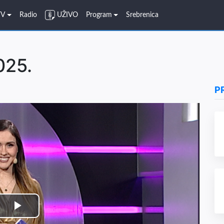
TV
Radio
UŽIVO
Program
Srebrenica
025.
P
Play