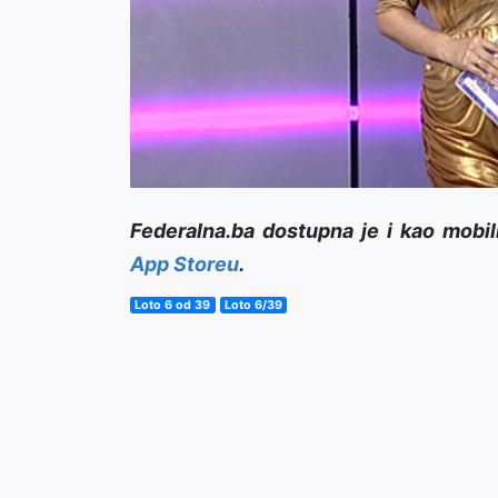
Federalna.ba dostupna je i kao mobil
App Storeu
.
Loto 6 od 39
Loto 6/39