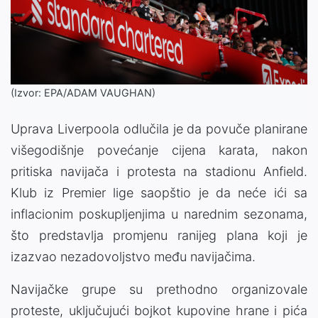
(Izvor: EPA/ADAM VAUGHAN)
Uprava Liverpoola odlučila je da povuče planirane
višegodišnje povećanje cijena karata, nakon
pritiska navijača i protesta na stadionu Anfield.
Klub iz Premier lige saopštio je da neće ići sa
inflacionim poskupljenjima u narednim sezonama,
što predstavlja promjenu ranijeg plana koji je
izazvao nezadovoljstvo među navijačima.
Navijačke grupe su prethodno organizovale
proteste, uključujući bojkot kupovine hrane i pića