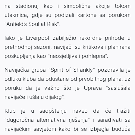
na stadionu, kao i simbolične akcije tokom
utakmica, gdje su podizali kartone sa porukom
"Anfield’s Soul at Risk".
Iako je Liverpool zabilježio rekordne prihode u
prethodnoj sezoni, navijači su kritikovali planirana
poskupljenja kao "neosjetljiva i pohlepna".
Navijačka grupa "Spirit of Shankly" pozdravila je
odluku kluba da odustane od prvobitnog plana, uz
poruku da je važno što je Uprava "saslušala
navijače i ušla u dijalog".
Klub je u saopštenju naveo da će tražiti
"dugoročna alternativna rješenja" i sarađivati sa
navijačkim savjetom kako bi se izbjegla buduća