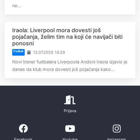
ne...
Iraola: Liverpool mora dovesti još
pojačanja, želim tim na koji će navijači biti
ponosni
Fudbal
13.07.2026 14:29
Novi trener fudbalera Liverpoola Andoni Iraola izjavio je
danas da klub mora dovesti još pojačanja kako...
Prijava
Facebook
Youtube
Instagram