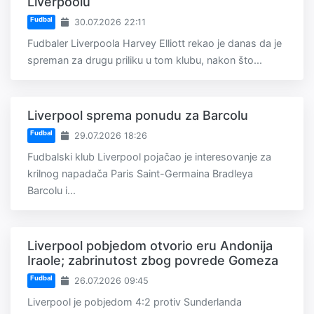
Liverpoolu
Fudbal
30.07.2026 22:11
Fudbaler Liverpoola Harvey Elliott rekao je danas da je
spreman za drugu priliku u tom klubu, nakon što...
Liverpool sprema ponudu za Barcolu
Fudbal
29.07.2026 18:26
Fudbalski klub Liverpool pojačao je interesovanje za
krilnog napadača Paris Saint-Germaina Bradleya
Barcolu i...
Liverpool pobjedom otvorio eru Andonija
Iraole; zabrinutost zbog povrede Gomeza
Fudbal
26.07.2026 09:45
Liverpool je pobjedom 4:2 protiv Sunderlanda