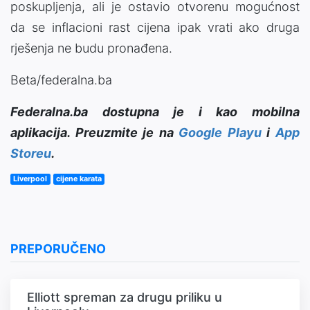
poskupljenja, ali je ostavio otvorenu mogućnost
da se inflacioni rast cijena ipak vrati ako druga
rješenja ne budu pronađena.
Beta/federalna.ba
Federalna.ba dostupna je i kao mobilna
aplikacija. Preuzmite je na
Google Playu
i
App
Storeu
.
Liverpool
cijene karata
PREPORUČENO
Elliott spreman za drugu priliku u