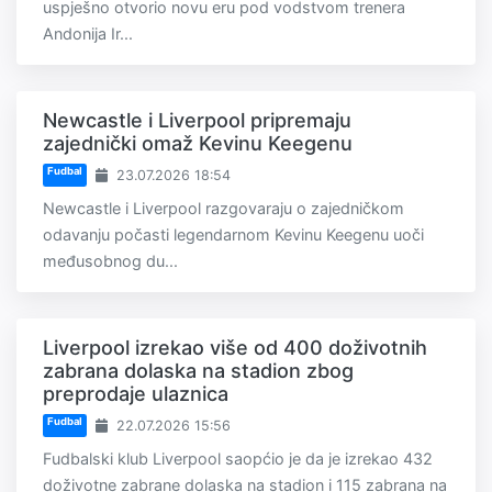
uspješno otvorio novu eru pod vodstvom trenera
Andonija Ir...
Newcastle i Liverpool pripremaju
zajednički omaž Kevinu Keegenu
Fudbal
23.07.2026 18:54
Newcastle i Liverpool razgovaraju o zajedničkom
odavanju počasti legendarnom Kevinu Keegenu uoči
međusobnog du...
Liverpool izrekao više od 400 doživotnih
zabrana dolaska na stadion zbog
preprodaje ulaznica
Fudbal
22.07.2026 15:56
Fudbalski klub Liverpool saopćio je da je izrekao 432
doživotne zabrane dolaska na stadion i 115 zabrana na