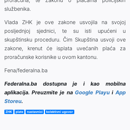
proračuna, te Zakonu o plaćama policijskih
službenika.
Vlada ZHK je ove zakone usvojila na svojoj
posljednjoj sjednici, te su isti upućeni u
skupštinsku proceduru. Čim Skupština usvoji ove
zakone, krenut će isplata uvećanih plaća za
proračunske korisnike u ovom kantonu.
Fena/federalna.ba
Federalna.ba dostupna je i kao mobilna
aplikacija. Preuzmite je na
Google Playu
i
App
Storeu
.
ZHK
plate
nastavnici
kolektivni ugovor