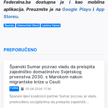
Federalna.ba dostupna je i kao mobilna
aplikacija. Preuzmite je na
Google Playu
i
App
Storeu
.
Španija
Zelenortski Otoci
Lamine Yamal
PREPORUČENO
Španski Sumar pozvao vladu da preispita
zajedničko domaćinstvo Svjetskog
prvenstva 2030. s Marokom nakon
migrantske krize u Ceuti
Fudbal
05.08.2026 17:36
Španski lijevi koalicioni partner Sumar pozvao je vladu
predvođenu socijalistima da preispita zajedničk...