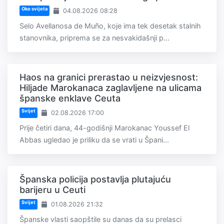
Oko svijeta
04.08.2026 08:28
Selo Avellanosa de Muño, koje ima tek desetak stalnih
stanovnika, priprema se za nesvakidašnji p...
Haos na granici prerastao u neizvjesnost:
Hiljade Marokanaca zaglavljene na ulicama
španske enklave Ceuta
Svijet
02.08.2026 17:00
Prije četiri dana, 44-godišnji Marokanac Youssef El
Abbas ugledao je priliku da se vrati u Špani...
Španska policija postavlja plutajuću
barijeru u Ceuti
Svijet
01.08.2026 21:32
Španske vlasti saopštile su danas da su prelasci