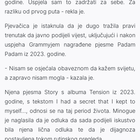
godine. Uspjela sam to zadržati za sebe. Za
razliku od prvog puta - rekla je.
Pjevačica je istaknula da je dugo tražila pravi
trenutak da javno podijeli vijest, uključujući i nakon
uspjeha Grammyjem nagrađene pjesme Padam
Padam iz 2023. godine.
- Nisam se osjećala obaveznom da kažem svijetu,
a zapravo nisam mogla - kazala je.
Njena pjesma Story s albuma Tension iz 2023.
godine, s tekstom I had a secret that I kept to
myself…, odnosi se na taj period života. Minogue
je naglasila da je odluka da sada podijeli iskustvo
bila njena lična odluka te da je dijagnoza
postavljena tokom rutinskog pregleda.