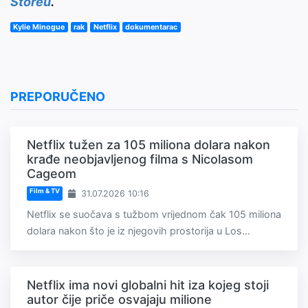
Storeu
.
Kylie Minogue
rak
Netflix
dokumentarac
PREPORUČENO
Netflix tužen za 105 miliona dolara nakon
krađe neobjavljenog filma s Nicolasom
Cageom
Film & TV
31.07.2026 10:16
Netflix se suočava s tužbom vrijednom čak 105 miliona
dolara nakon što je iz njegovih prostorija u Los...
Netflix ima novi globalni hit iza kojeg stoji
autor čije priče osvajaju milione