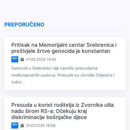
PREPORUČENO
Pritisak na Memorijalni centar Srebrenica i
preživjele žrtve genocida je konstantan
BiH
01.08.2026 19:42
Genocid u Srebrenici nije završio presudama
međunarodnih sudova. Presude su utvrdile činjenice i
indivi...
Presuda u korist roditelja iz Zvornika ulila
nadu širom RS-a: Očekuju kraj
diskriminacije bošnjačke djece
BiH
31.07.2026 18:58