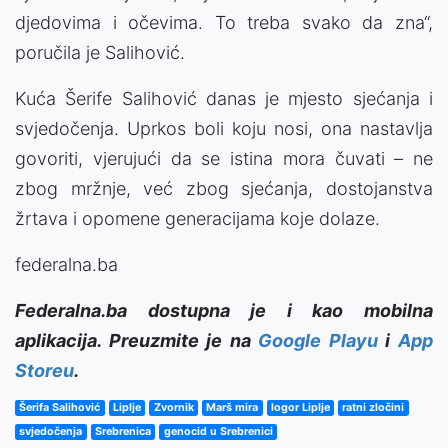
djedovima i očevima. To treba svako da zna“,
poručila je Salihović.
Kuća Šerife Salihović danas je mjesto sjećanja i
svjedočenja. Uprkos boli koju nosi, ona nastavlja
govoriti, vjerujući da se istina mora čuvati – ne
zbog mržnje, već zbog sjećanja, dostojanstva
žrtava i opomene generacijama koje dolaze.
federalna.ba
Federalna.ba dostupna je i kao mobilna
aplikacija. Preuzmite je na
Google Playu
i
App
Storeu
.
Šerifa Salihović
Liplje
Zvornik
Marš mira
logor Liplje
ratni zločini
svjedočenja
Srebrenica
genocid u Srebrenici