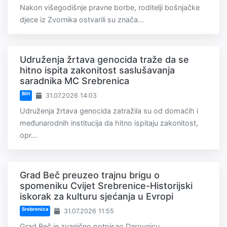
Nakon višegodišnje pravne borbe, roditelji bošnjačke
djece iz Zvornika ostvarili su znača...
Udruženja žrtava genocida traže da se
hitno ispita zakonitost saslušavanja
saradnika MC Srebrenica
BiH
31.07.2026 14:03
Udruženja žrtava genocida zatražila su od domaćih i
međunarodnih institucija da hitno ispitaju zakonitost,
opr...
Grad Beč preuzeo trajnu brigu o
spomeniku Cvijet Srebrenice-Historijski
iskorak za kulturu sjećanja u Evropi
Srebrenica
31.07.2026 11:55
Grad Beč je zvanično potpisao Darovnicu