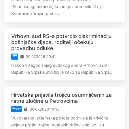
(Schenkungsurkunde) kojom je spomenik 'Cvijet
Srebrenice' trajno preuz...
Vrhovni sud RS-a potvrdio diskriminaciju
bošnjačke djece, roditelji očekuju
provedbu odluke
BiH
30.07.2026 20:41
Nakon višegodišnjeg sudskog spora Vrhovni sud
Republike Srpske utvrdio je kako su Republika Srps...
Hrvatska prijavila trojicu osumnjičenih za
ratne zločine u Petrovcima
Regija
30.07.2026 16:38
Vukovarsko-srijemska policija podnijela je krivične
prijave protiv trojice hrvatskih državljana, koji su