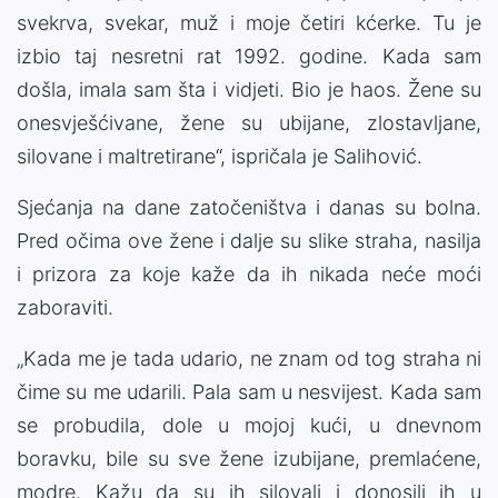
svekrva, svekar, muž i moje četiri kćerke. Tu je
izbio taj nesretni rat 1992. godine. Kada sam
došla, imala sam šta i vidjeti. Bio je haos. Žene su
onesvješćivane, žene su ubijane, zlostavljane,
silovane i maltretirane“, ispričala je Salihović.
Sjećanja na dane zatočeništva i danas su bolna.
Pred očima ove žene i dalje su slike straha, nasilja
i prizora za koje kaže da ih nikada neće moći
zaboraviti.
„Kada me je tada udario, ne znam od tog straha ni
čime su me udarili. Pala sam u nesvijest. Kada sam
se probudila, dole u mojoj kući, u dnevnom
boravku, bile su sve žene izubijane, premlaćene,
modre. Kažu da su ih silovali i donosili ih u