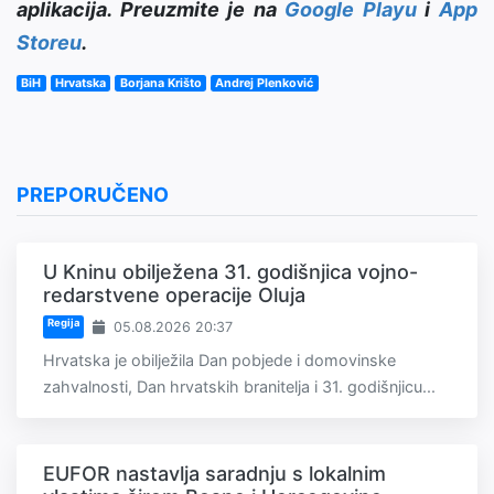
aplikacija. Preuzmite je na
Google Playu
i
App
Storeu
.
BiH
Hrvatska
Borjana Krišto
Andrej Plenković
PREPORUČENO
U Kninu obilježena 31. godišnjica vojno-
redarstvene operacije Oluja
Regija
05.08.2026 20:37
Hrvatska je obilježila Dan pobjede i domovinske
zahvalnosti, Dan hrvatskih branitelja i 31. godišnjicu...
EUFOR nastavlja saradnju s lokalnim