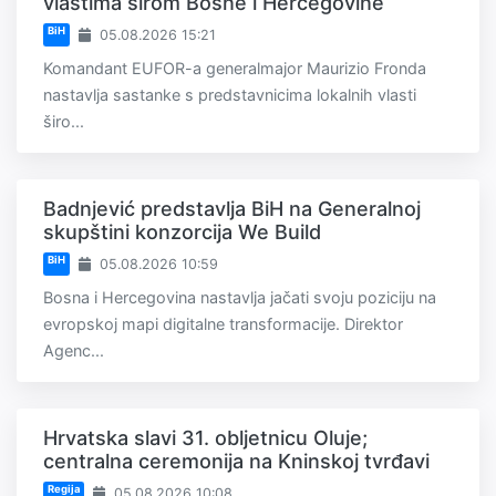
vlastima širom Bosne i Hercegovine
BiH
05.08.2026 15:21
Komandant EUFOR-a generalmajor Maurizio Fronda
nastavlja sastanke s predstavnicima lokalnih vlasti
širo...
Badnjević predstavlja BiH na Generalnoj
skupštini konzorcija We Build
BiH
05.08.2026 10:59
Bosna i Hercegovina nastavlja jačati svoju poziciju na
evropskoj mapi digitalne transformacije. Direktor
Agenc...
Hrvatska slavi 31. obljetnicu Oluje;
centralna ceremonija na Kninskoj tvrđavi
Regija
05.08.2026 10:08