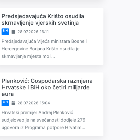
Predsjedavajuća Krišto osudila
skrnavljenje vjerskih svetinja
BiH
28.07.2026 16:11
Predsjedavajuća Vijeća ministara Bosne i
Hercegovine Borjana Krišto osudila je
skrnavljenje mjesta moli...
Plenković: Gospodarska razmjena
Hrvatske i BiH oko četiri milijarde
eura
BiH
28.07.2026 15:04
Hrvatski premijer Andrej Plenković
sudjelovao je na svečanosti dodjele 276
ugovora iz Programa potpore Hrvatim...