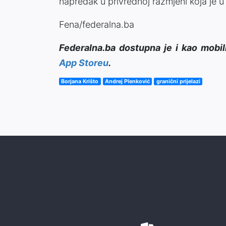
napredak u privrednoj razmjeni koja je u 
Fena/federalna.ba
Federalna.ba dostupna je i kao mobil
App Storeu
.
Borjana Krišto
Andrej Plenković
granični prijelazi