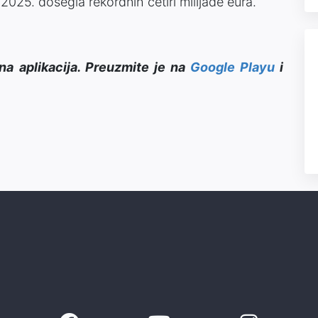
2025. dosegla rekordnih četiri milijade eura.
na aplikacija. Preuzmite je na
Google Playu
i