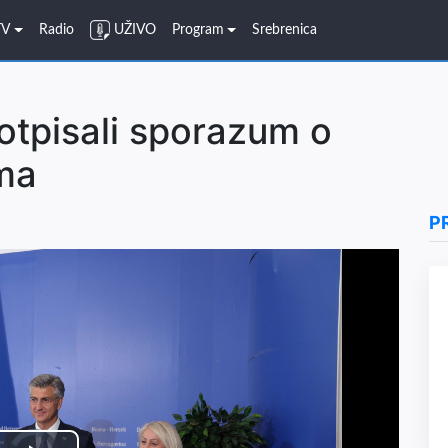
TV
Radio
UŽIVO
Program
Srebrenica
potpisali sporazum o
ima
P