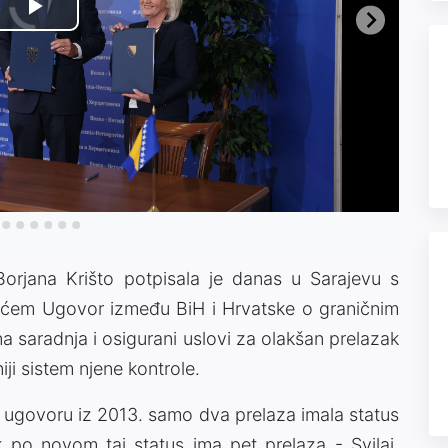
Video
Play
Player
is
loading.
Video
Borjana Krišto potpisala je danas u Sarajevu s
ićem Ugovor između BiH i Hrvatske o graničnim
na saradnja i osigurani uslovi za olakšan prelazak
ji sistem njene kontrole.
m ugovoru iz 2013. samo dva prelaza imala status
k po novom taj status ima pet prelaza - Svilaj,