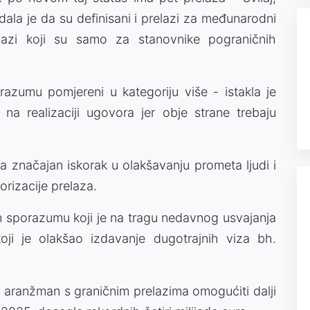
dala je da su definisani i prelazi za međunarodni
elazi koji su samo za stanovnike pograničnih
azumu pomjereni u kategoriju više - istakla je
 na realizaciji ugovora jer obje strane trebaju
a značajan iskorak u olakšavanju prometa ljudi i
rizacije prelaza.
m sporazumu koji je na tragu nedavnog usvajanja
ji je olakšao izdavanje dugotrajnih viza bh.
vi aranžman s graničnim prelazima omogućiti dalji