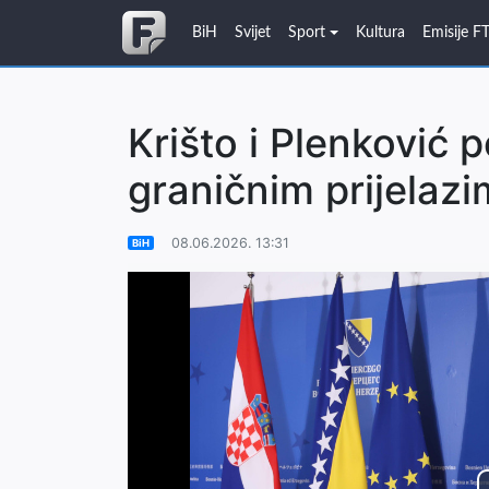
BiH
Svijet
Sport
Kultura
Emisije F
Krišto i Plenković 
graničnim prijelaz
08.06.2026. 13:31
BiH