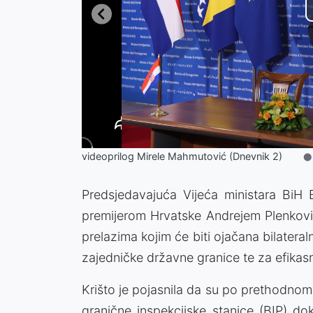
videoprilog Mirele Mahmutović (Dnevnik 2)
Predsjedavajuća Vijeća ministara BiH 
premijerom Hrvatske Andrejem Plenkov
prelazima kojim će biti ojačana bilateral
zajedničke državne granice te za efikasni
Krišto je pojasnila da su po prethodno
granične inspekcijske stanice (BIP) do