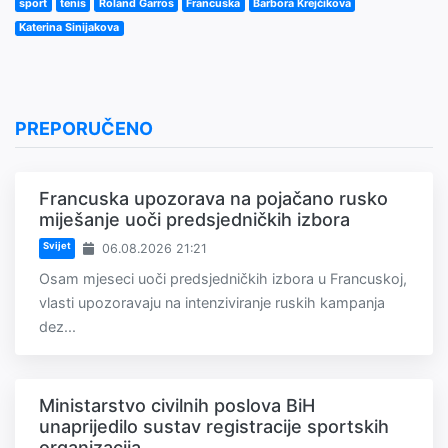
sport
tenis
Roland Garros
Francuska
Barbora Krejčikova
Katerina Sinijakova
PREPORUČENO
Francuska upozorava na pojačano rusko
miješanje uoči predsjedničkih izbora
Svijet
06.08.2026 21:21
Osam mjeseci uoči predsjedničkih izbora u Francuskoj,
vlasti upozoravaju na intenziviranje ruskih kampanja
dez...
Ministarstvo civilnih poslova BiH
unaprijedilo sustav registracije sportskih
organizacija