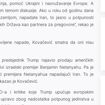
tnja, pomoć Ukrajini i naoružavanje Evrope. A
nom temom diskusije. Ako u roku od godinu dana
 zemljom, napadate Iran, to jasno u potpunosti
ičkih Država kao partnera za pregovore“, rekao je
avljene napade, Kovačević smatra da oni nisu
 predsjednik Trump najavio prodaju američkih
vi izraelski premijer Benjamin Netanyahu. Pa je
ti premijera Netanyahua napadajući Iran. To je
 kazao je Kovačević.
-a i kritike koje Trump upućuje evropskim
e upravo zbog nedostatka potpunog jedinstva u