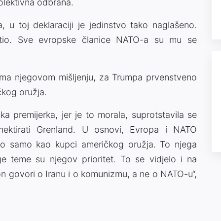
olektivna odbrana.
u toj deklaraciji je jedinstvo tako naglašeno.
htio. Sve evropske članice NATO-a su mu se
ema njegovom mišljenju, za Trumpa prvenstveno
kog oružja.
ska premijerka, jer je to morala, suprotstavila se
nektirati Grenland. U osnovi, Evropa i NATO
go samo kao kupci američkog oružja. To njega
e teme su njegov prioritet. To se vidjelo i na
 on govori o Iranu i o komunizmu, a ne o NATO-u“,