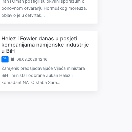
Iran i Oman postigli su okvirni sporazum o
ponovnom otvaranju Hormuškog moreuza,
objavio je u četvrtak...
Helez i Fowler danas u posjeti
kompanijama namjenske industrije
u BiH
BiH
06.08.2026 12:16
Zamjenik predsjedavajuće Vijeća ministara
BiH i ministar odbrane Zukan Helez i
komadant NATO štaba Sara...