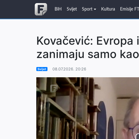
BiH
Svijet
Sport
Kultura
Emisije F
Kovačević: Evropa
zanimaju samo kao 
08.07.2026. 20:26
Svijet