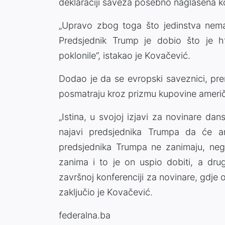
deklaraciji saveza posebno naglašena k
„Upravo zbog toga što jedinstva nema, 
Predsjednik Trump je dobio što je 
poklonile“, istakao je Kovačević.
Dodao je da se evropski saveznici, pr
posmatraju kroz prizmu kupovine američ
„Istina, u svojoj izjavi za novinare dan
najavi predsjednika Trumpa da će a
predsjednika Trumpa ne zanimaju, ne
zanima i to je on uspio dobiti, a drug
završnoj konferenciji za novinare, gdje
zaključio je Kovačević.
federalna.ba