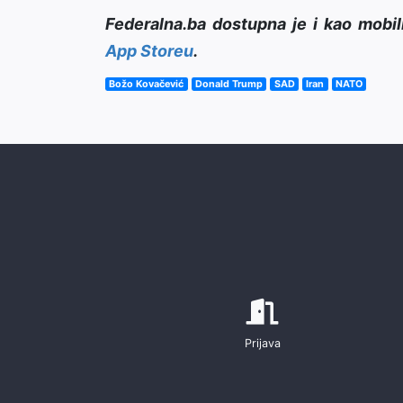
Federalna.ba dostupna je i kao mobil
App Storeu
.
Božo Kovačević
Donald Trump
SAD
Iran
NATO
Prijava