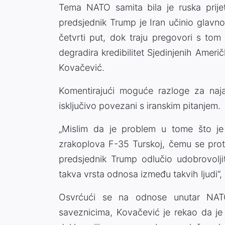
Tema NATO samita bila je ruska prije
predsjednik Trump je Iran učinio glav
četvrti put, dok traju pregovori s tom
degradira kredibilitet Sjedinjenih Amer
Kovačević.
Komentirajući moguće razloge za naj
isključivo povezani s iranskim pitanjem.
„Mislim da je problem u tome što je
zrakoplova F-35 Turskoj, čemu se proti
predsjednik Trump odlučio udobrovolji
takva vrsta odnosa između takvih ljudi“,
Osvrćući se na odnose unutar NATO
saveznicima, Kovačević je rekao da j