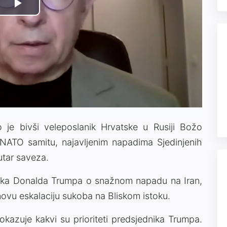
Play
Video
o je bivši veleposlanik Hrvatske u Rusiji Božo
NATO samitu, najavljenim napadima Sjedinjenih
utar saveza.
nika Donalda Trumpa o snažnom napadu na Iran,
novu eskalaciju sukoba na Bliskom istoku.
pokazuje kakvi su prioriteti predsjednika Trumpa.