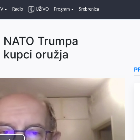
TV
Radio
UŽIVO
Program
Srebrenica
 i NATO Trumpa
kupci oružja
P