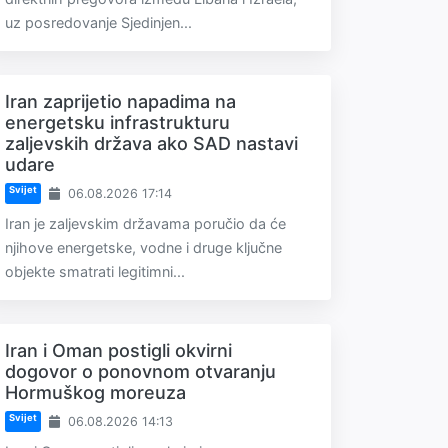
uz posredovanje Sjedinjen...
Iran zaprijetio napadima na
energetsku infrastrukturu
zaljevskih država ako SAD nastavi
udare
Svijet
06.08.2026 17:14
Iran je zaljevskim državama poručio da će
njihove energetske, vodne i druge ključne
objekte smatrati legitimni...
Iran i Oman postigli okvirni
dogovor o ponovnom otvaranju
Hormuškog moreuza
Svijet
06.08.2026 14:13