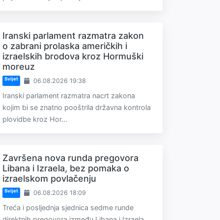
Iranski parlament razmatra zakon
o zabrani prolaska američkih i
izraelskih brodova kroz Hormuški
moreuz
Svijet
06.08.2026 19:38
Iranski parlament razmatra nacrt zakona
kojim bi se znatno pooštrila državna kontrola
plovidbe kroz Hor...
Završena nova runda pregovora
Libana i Izraela, bez pomaka o
izraelskom povlačenju
Svijet
06.08.2026 18:09
Treća i posljednja sjednica sedme runde
direktnih pregovora između Libana i Izraela,