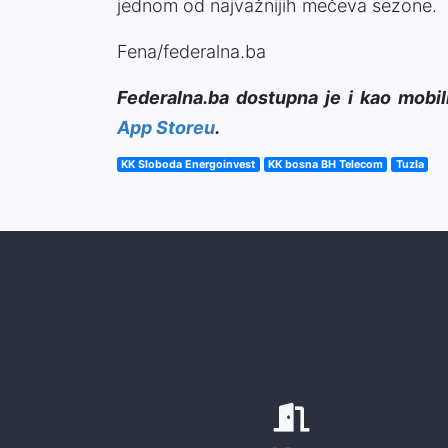
jednom od najvažnijih mečeva sezone.
Fena/federalna.ba
Federalna.ba dostupna je i kao mobil
App Storeu
.
KK Sloboda Energoinvest
KK bosna BH Telecom
Tuzla