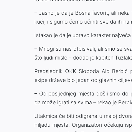
– Jasno je da je Bosna favorit, ali nek
kući, i sigurno ćemo učiniti sve da ih 
Istakao je da je upravo karakter najve
– Mnogi su nas otpisivali, ali smo se sva
što ljudi misle – dodao je kapiten Tuzlak
Predsjednik OKK Sloboda Aid Berbić po
ekipe države bio jedan od glavnih cilje
– Od posljednjeg mjesta došli smo do p
da može igrati sa svima – rekao je Berbi
Utakmica će biti odigrana u maloj dvor
hiljadu mjesta. Organizatori očekuju i