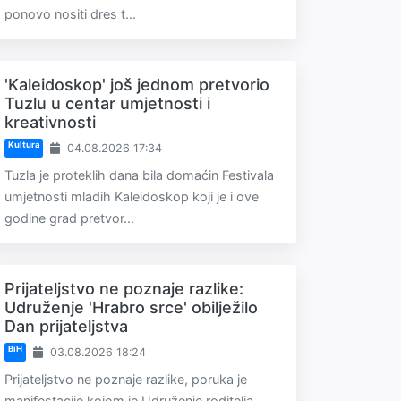
ponovo nositi dres t...
'Kaleidoskop' još jednom pretvorio
Tuzlu u centar umjetnosti i
kreativnosti
Kultura
04.08.2026 17:34
Tuzla je proteklih dana bila domaćin Festivala
umjetnosti mladih Kaleidoskop koji je i ove
godine grad pretvor...
Prijateljstvo ne poznaje razlike:
Udruženje 'Hrabro srce' obilježilo
Dan prijateljstva
BiH
03.08.2026 18:24
Prijateljstvo ne poznaje razlike, poruka je
manifestacije kojom je Udruženje roditelja