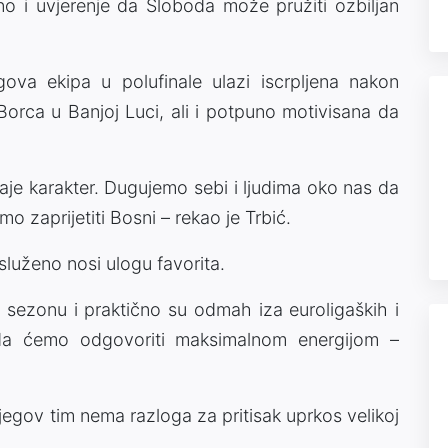
eno i uvjerenje da Sloboda može pružiti ozbiljan
ova ekipa u polufinale ulazi iscrpljena nakon
Borca u Banjoj Luci, ali i potpuno motivisana da
taje karakter. Dugujemo sebi i ljudima oko nas da
 zaprijetiti Bosni – rekao je Trbić.
služeno nosi ulogu favorita.
A sezonu i praktično su odmah iza euroligaških i
da ćemo odgovoriti maksimalnom energijom –
egov tim nema razloga za pritisak uprkos velikoj