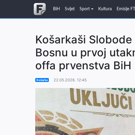
BiH
Svijet
Sport
Kultura
Emisije F
Košarkaši Slobode
Bosnu u prvoj utakm
offa prvenstva BiH
22.05.2026. 12:45
Košarka