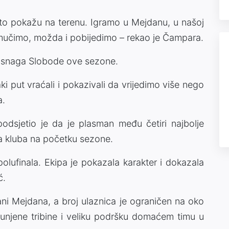
a to pokažu na terenu. Igramo u Mejdanu, u našoj
namučimo, možda i pobijedimo – rekao je Čampara.
ća snaga Slobode ove sezone.
ki put vraćali i pokazivali da vrijedimo više nego
a.
dsjetio je da je plasman među četiri najbolje
va kluba na početku sezone.
olufinala. Ekipa je pokazala karakter i dokazala
ć.
ani Mejdana, a broj ulaznica je ograničen na oko
spunjene tribine i veliku podršku domaćem timu u