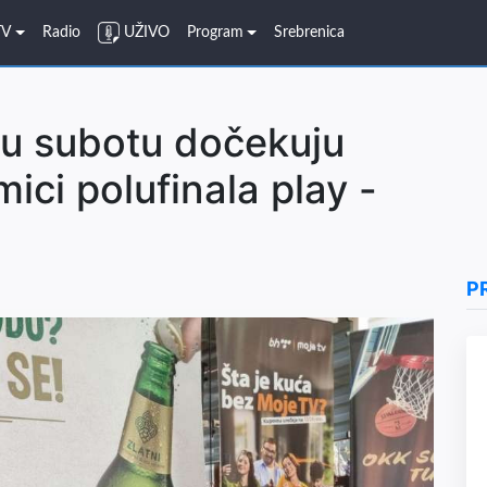
TV
Radio
UŽIVO
Program
Srebrenica
 u subotu dočekuju
ici polufinala play -
P