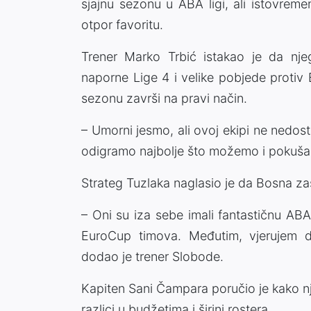
sjajnu sezonu u ABA ligi, ali istovrem
otpor favoritu.
Trener Marko Trbić istakao je da njeg
naporne Lige 4 i velike pobjede protiv 
sezonu završi na pravi način.
– Umorni jesmo, ali ovoj ekipi ne nedos
odigramo najbolje što možemo i pokušamo
Strateg Tuzlaka naglasio je da Bosna za
– Oni su iza sebe imali fantastičnu AB
EuroCup timova. Međutim, vjerujem 
dodao je trener Slobode.
Kapiten Sani Čampara poručio je kako nj
razlici u budžetima i širini rostera.