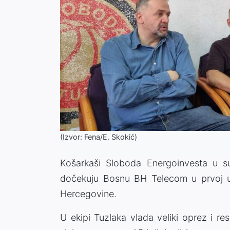
(Izvor: Fena/E. Skokić)
Košarkaši Sloboda Energoinvesta u s
dočekuju Bosnu BH Telecom u prvoj ut
Hercegovine.
U ekipi Tuzlaka vlada veliki oprez i r