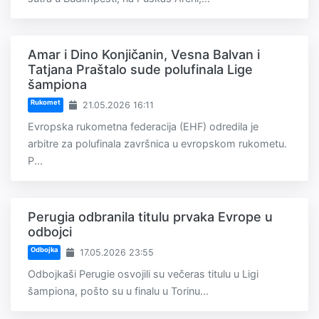
Amar i Dino Konjičanin, Vesna Balvan i
Tatjana Praštalo sude polufinala Lige
šampiona
Rukomet
21.05.2026 16:11
Evropska rukometna federacija (EHF) odredila je
arbitre za polufinala završnica u evropskom rukometu.
P...
Perugia odbranila titulu prvaka Evrope u
odbojci
Odbojka
17.05.2026 23:55
Odbojkaši Perugie osvojili su večeras titulu u Ligi
šampiona, pošto su u finalu u Torinu...