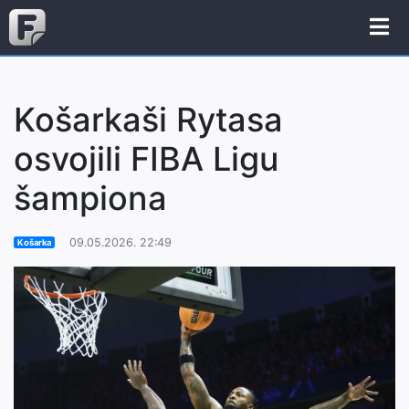
Košarkaši Rytasa
osvojili FIBA Ligu
šampiona
09.05.2026. 22:49
Košarka