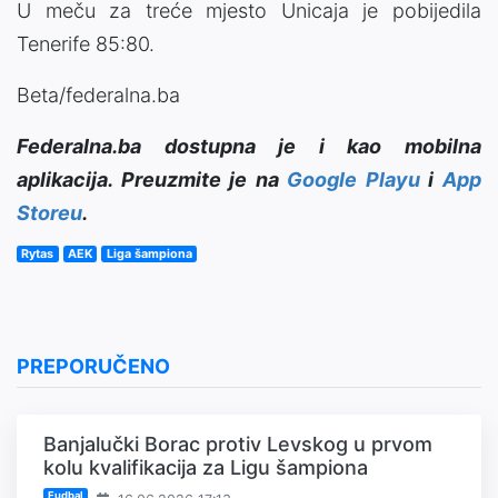
U meču za treće mjesto Unicaja je pobijedila
Tenerife 85:80.
Beta/federalna.ba
Federalna.ba dostupna je i kao mobilna
aplikacija. Preuzmite je na
Google Playu
i
App
Storeu
.
Rytas
AEK
Liga šampiona
PREPORUČENO
Banjalučki Borac protiv Levskog u prvom
kolu kvalifikacija za Ligu šampiona
Fudbal