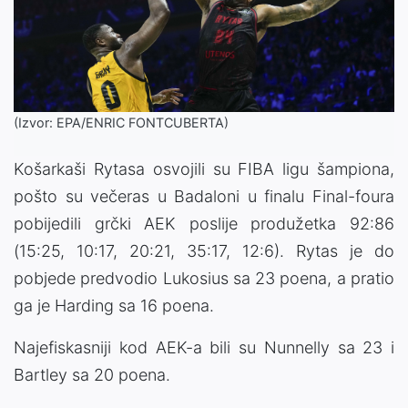
(Izvor: EPA/ENRIC FONTCUBERTA)
Košarkaši Rytasa osvojili su FIBA ligu šampiona,
pošto su večeras u Badaloni u finalu Final-foura
pobijedili grčki AEK poslije produžetka 92:86
(15:25, 10:17, 20:21, 35:17, 12:6). Rytas je do
pobjede predvodio Lukosius sa 23 poena, a pratio
ga je Harding sa 16 poena.
Najefiskasniji kod AEK-a bili su Nunnelly sa 23 i
Bartley sa 20 poena.