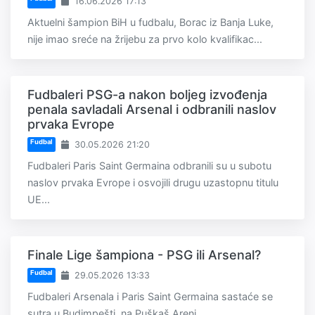
16.06.2026 17:13
Aktuelni šampion BiH u fudbalu, Borac iz Banja Luke,
nije imao sreće na žrijebu za prvo kolo kvalifikac...
Fudbaleri PSG-a nakon boljeg izvođenja
penala savladali Arsenal i odbranili naslov
prvaka Evrope
Fudbal
30.05.2026 21:20
Fudbaleri Paris Saint Germaina odbranili su u subotu
naslov prvaka Evrope i osvojili drugu uzastopnu titulu
UE...
Finale Lige šampiona - PSG ili Arsenal?
Fudbal
29.05.2026 13:33
Fudbaleri Arsenala i Paris Saint Germaina sastaće se
sutra u Budimpešti, na Puškaš Areni,...