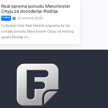
Real sprema ponudu Manchester
Cityju za dovođenje Rodrija
Fudbal
30.07.2026 20:20
Fudbalski klub Real Madrid priprema se da
pošalje ponudu Manchester Cityju za veznog
igrača Rodrija vri...