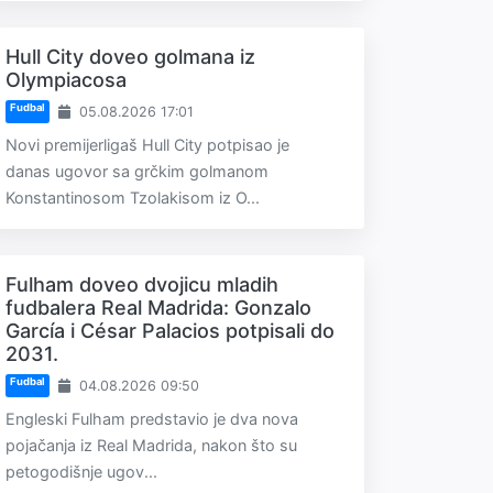
Hull City doveo golmana iz
Olympiacosa
Fudbal
05.08.2026 17:01
Novi premijerligaš Hull City potpisao je
danas ugovor sa grčkim golmanom
Konstantinosom Tzolakisom iz O...
Fulham doveo dvojicu mladih
fudbalera Real Madrida: Gonzalo
García i César Palacios potpisali do
2031.
Fudbal
04.08.2026 09:50
Engleski Fulham predstavio je dva nova
pojačanja iz Real Madrida, nakon što su
petogodišnje ugov...