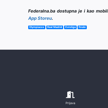
Federalna.ba dostupna je i kao mobil
App Storeu
.
Olympiacos
Real Madrid
Evroliga
finale
Prijava