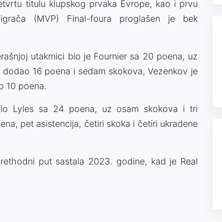
tvrtu titulu klupskog prvaka Evrope, kao i prvu
igrača (MVP) Final-foura proglašen je bek
erašnjoj utakmici bio je Fournier sa 20 poena, uz
s je dodao 16 poena i sedam skokova, Vezenkov je
o 10 poena.
 bio Lyles sa 24 poena, uz osam skokova i tri
a, pet asistencija, četiri skoka i četiri ukradene
rethodni put sastala 2023. godine, kad je Real