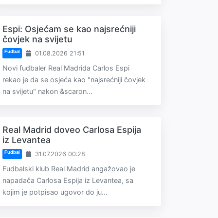
Espi: Osjećam se kao najsrećniji
čovjek na svijetu
Fudbal
01.08.2026 21:51
Novi fudbaler Real Madrida Carlos Espi
rekao je da se osjeća kao "najsrećniji čovjek
na svijetu" nakon &scaron...
Real Madrid doveo Carlosa Espija
iz Levantea
Fudbal
31.07.2026 00:28
Fudbalski klub Real Madrid angažovao je
napadača Carlosa Espija iz Levantea, sa
kojim je potpisao ugovor do ju...