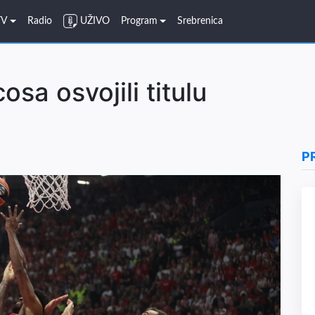
TV
Radio
UŽIVO
Program
Srebrenica
sa osvojili titulu
P