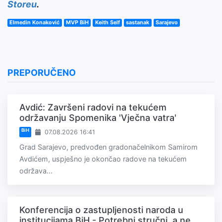
Storeu
.
Elmedin Konaković
MVP BiH
Keith Self
sastanak
Sarajevo
PREPORUČENO
Avdić: Završeni radovi na tekućem
održavanju Spomenika 'Vječna vatra'
BiH
07.08.2026 16:41
Grad Sarajevo, predvođen gradonačelnikom Samirom
Avdićem, uspješno je okončao radove na tekućem
održava...
Konferencija o zastupljenosti naroda u
institucijama BiH - Potrebni stručni, a ne