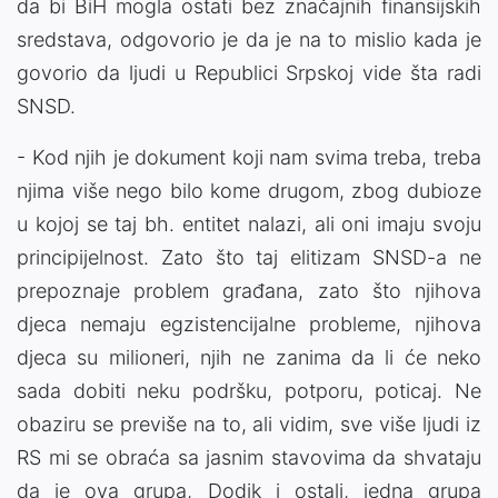
da bi BiH mogla ostati bez značajnih finansijskih
sredstava, odgovorio je da je na to mislio kada je
govorio da ljudi u Republici Srpskoj vide šta radi
SNSD.
- Kod njih je dokument koji nam svima treba, treba
njima više nego bilo kome drugom, zbog dubioze
u kojoj se taj bh. entitet nalazi, ali oni imaju svoju
principijelnost. Zato što taj elitizam SNSD-a ne
prepoznaje problem građana, zato što njihova
djeca nemaju egzistencijalne probleme, njihova
djeca su milioneri, njih ne zanima da li će neko
sada dobiti neku podršku, potporu, poticaj. Ne
obaziru se previše na to, ali vidim, sve više ljudi iz
RS mi se obraća sa jasnim stavovima da shvataju
da je ova grupa, Dodik i ostali, jedna grupa