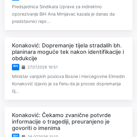
Predsjednica Sindikata Uprave za indirektno
oporezivanje BiH Ana Mrnjavac kazala je danas da
predstavnici repr...
Konaković: Dopremanje tijela stradalih bh.
planinara moguće tek nakon identifikacije i
obdukcije
BiH
27.07.2026 16:51
Ministar vanjskih poslova Bosne i Hercegovine Elmedin
Konaković izjavio je za Fenu da je proces dopremanja
tij...
Konaković: Čekamo zvanične potvrde
informacije o tragediji, preuranjeno je
govoriti o imenima
BiH
26.07.2026 11:13