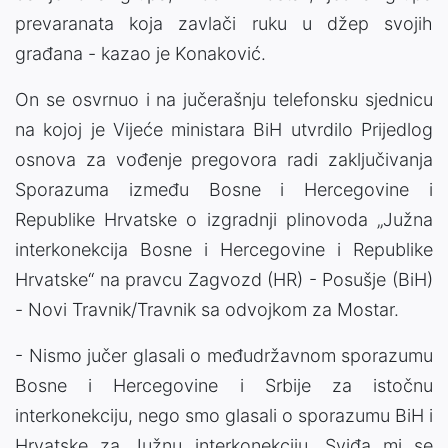
prevaranata koja zavlači ruku u džep svojih
građana - kazao je Konaković.
On se osvrnuo i na jučerašnju telefonsku sjednicu
na kojoj je Vijeće ministara BiH utvrdilo Prijedlog
osnova za vođenje pregovora radi zaključivanja
Sporazuma između Bosne i Hercegovine i
Republike Hrvatske o izgradnji plinovoda „Južna
interkonekcija Bosne i Hercegovine i Republike
Hrvatske“ na pravcu Zagvozd (HR) - Posušje (BiH)
- Novi Travnik/Travnik sa odvojkom za Mostar.
- Nismo jučer glasali o međudržavnom sporazumu
Bosne i Hercegovine i Srbije za istočnu
interkonekciju, nego smo glasali o sporazumu BiH i
Hrvatske za Južnu interkonekciju. Sviđa mi se