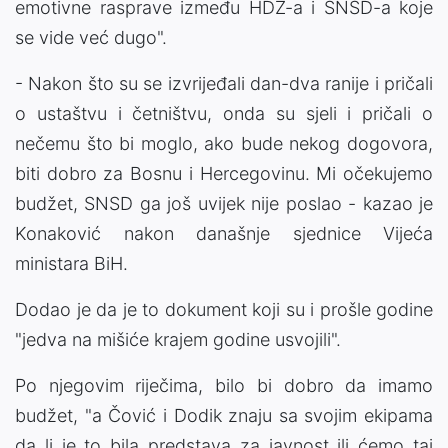
emotivne rasprave između HDZ-a i SNSD-a koje
se vide već dugo".
- Nakon što su se izvrijeđali dan-dva ranije i pričali
o ustaštvu i četništvu, onda su sjeli i pričali o
nečemu što bi moglo, ako bude nekog dogovora,
biti dobro za Bosnu i Hercegovinu. Mi očekujemo
budžet, SNSD ga još uvijek nije poslao - kazao je
Konaković nakon današnje sjednice Vijeća
ministara BiH.
Dodao je da je to dokument koji su i prošle godine
"jedva na mišiće krajem godine usvojili".
Po njegovim riječima, bilo bi dobro da imamo
budžet, "a Čović i Dodik znaju sa svojim ekipama
da li je to bila predstava za javnost ili ćemo taj