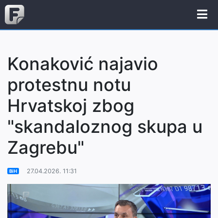
Konaković najavio
protestnu notu
Hrvatskoj zbog
"skandaloznog skupa u
Zagrebu"
27.04.2026. 11:31
BiH