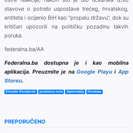
stavove o potrebi uspostave trećeg, hrvatskog,
entiteta i ocijenio BiH kao "propalu državu", dok su
kritičari upozorili na političku pozadinu takvih
poruka.
federalna.ba/AA
Federalna.ba dostupna je i kao mobilna
aplikacija. Preuzmite je na
Google Playu
i
App
Storeu
.
Elmedin Konaković
protestna nota
diplomatija
Hrvatska
PREPORUČENO