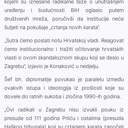
kojem su iznesene radikalne teze o unutrašnjem
uređenju i budućnosti BiH oglasio putem
društvenih mreža, poručivši da institucije neće
šutjeti na pokušaje „crtanja novih karata“.
„Sutra ćemo poslati notu Hrvatskoj vladi. Reagovat
ćemo institucionalno i tražiti očitovanje hrvatskih
vlasti o ovom skandaloznom skupu koji se desio u
Zagrebu“, izjavio je Konaković u nedjelju.
Šef bh. diplomatije povukao je paralelu između
ovakvih istupa i ideologija iz prošlosti koje su
dovele do ratnih sukoba i zločina 1990-ih godina.
„Ovi radikali u Zagrebu nisu izvukli pouku iz
presude od 111 godina Prliću i ostalima (presuda
Haškog tribunala) koji su crtanjem karata započeli