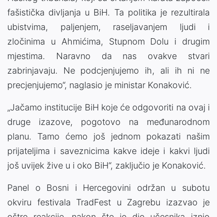
fašistička divljanja u BiH. Ta politika je rezultirala
ubistvima, paljenjem, raseljavanjem ljudi i
zločinima u Ahmićima, Stupnom Dolu i drugim
mjestima. Naravno da nas ovakve stvari
zabrinjavaju. Ne podcjenjujemo ih, ali ih ni ne
precjenjujemo“, naglasio je ministar Konaković.
„Jačamo institucije BiH koje će odgovoriti na ovaj i
druge izazove, pogotovo na međunarodnom
planu. Tamo ćemo još jednom pokazati našim
prijateljima i saveznicima kakve ideje i kakvi ljudi
još uvijek žive u i oko BiH“, zaključio je Konaković.
Panel o Bosni i Hercegovini održan u subotu
okviru festivala TradFest u Zagrebu izazvao je
oštre reakcije, nakon što je dio učesnika iznio