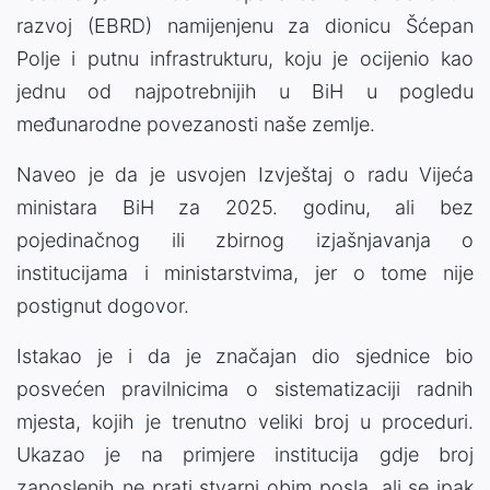
razvoj (EBRD) namijenjenu za dionicu Šćepan
Polje i putnu infrastrukturu, koju je ocijenio kao
jednu od najpotrebnijih u BiH u pogledu
međunarodne povezanosti naše zemlje.
Naveo je da je usvojen Izvještaj o radu Vijeća
ministara BiH za 2025. godinu, ali bez
pojedinačnog ili zbirnog izjašnjavanja o
institucijama i ministarstvima, jer o tome nije
postignut dogovor.
Istakao je i da je značajan dio sjednice bio
posvećen pravilnicima o sistematizaciji radnih
mjesta, kojih je trenutno veliki broj u proceduri.
Ukazao je na primjere institucija gdje broj
zaposlenih ne prati stvarni obim posla, ali se ipak