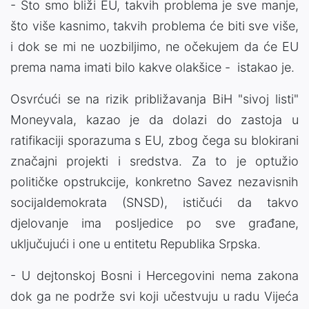
- Što smo bliži EU, takvih problema je sve manje,
što više kasnimo, takvih problema će biti sve više,
i dok se mi ne uozbiljimo, ne očekujem da će EU
prema nama imati bilo kakve olakšice - istakao je.
Osvrćući se na rizik približavanja BiH "sivoj listi"
Moneyvala, kazao je da dolazi do zastoja u
ratifikaciji sporazuma s EU, zbog čega su blokirani
značajni projekti i sredstva. Za to je optužio
političke opstrukcije, konkretno Savez nezavisnih
socijaldemokrata (SNSD), ističući da takvo
djelovanje ima posljedice po sve građane,
uključujući i one u entitetu Republika Srpska.
- U dejtonskoj Bosni i Hercegovini nema zakona
dok ga ne podrže svi koji učestvuju u radu Vijeća