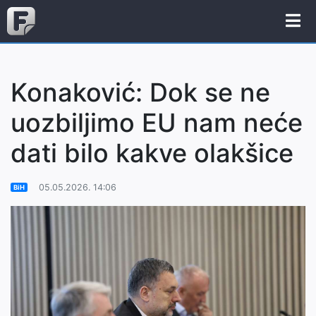
Konaković: Dok se ne
uozbiljimo EU nam neće
dati bilo kakve olakšice
05.05.2026. 14:06
BiH