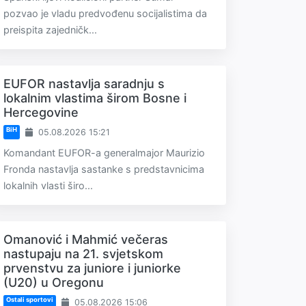
pozvao je vladu predvođenu socijalistima da
preispita zajedničk...
EUFOR nastavlja saradnju s
lokalnim vlastima širom Bosne i
Hercegovine
BiH
05.08.2026 15:21
Komandant EUFOR-a generalmajor Maurizio
Fronda nastavlja sastanke s predstavnicima
lokalnih vlasti širo...
Omanović i Mahmić večeras
nastupaju na 21. svjetskom
prvenstvu za juniore i juniorke
(U20) u Oregonu
Ostali sportovi
05.08.2026 15:06