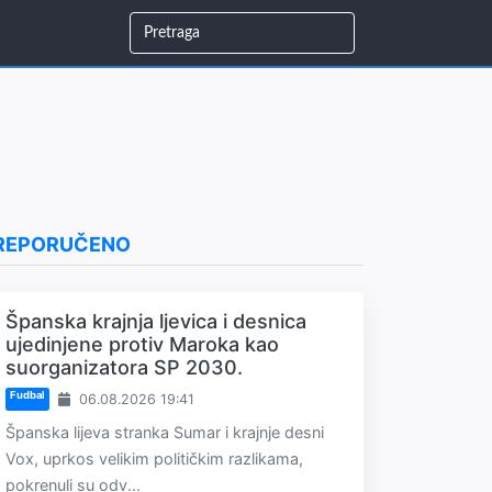
REPORUČENO
Španska krajnja ljevica i desnica
ujedinjene protiv Maroka kao
suorganizatora SP 2030.
Fudbal
06.08.2026 19:41
Španska lijeva stranka Sumar i krajnje desni
Vox, uprkos velikim političkim razlikama,
pokrenuli su odv...