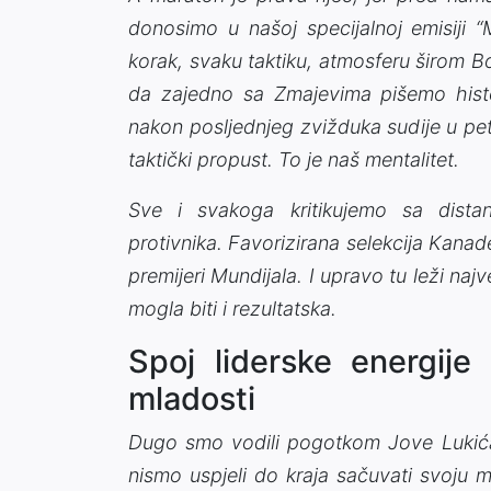
donosimo u našoj specijalnoj emisiji “M
korak, svaku taktiku, atmosferu širom B
da zajedno sa Zmajevima pišemo histo
nakon posljednjeg zvižduka sudije u petak,
taktički propust. To je naš mentalitet.
Sve i svakoga kritikujemo sa distan
protivnika. Favorizirana selekcija Kanad
premijeri Mundijala. I upravo tu leži naj
mogla biti i rezultatska.
Spoj liderske energije 
mladosti
Dugo smo vodili pogotkom Jove Lukića,
nismo uspjeli do kraja sačuvati svoju 