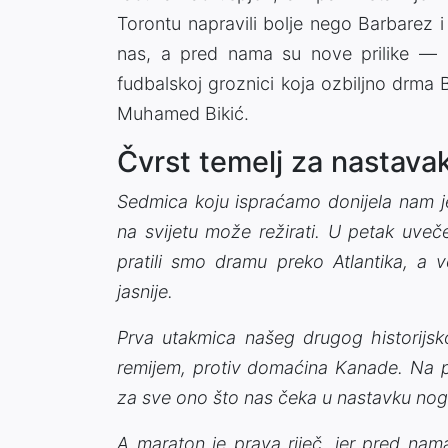
Torontu napravili bolje nego Barbarez i
nas, a pred nama su nove prilike — 
fudbalskoj groznici koja ozbiljno drm
Muhamed Bikić.
Čvrst temelj za nastav
Sedmica koju ispraćamo donijela nam j
na svijetu može režirati. U petak uveče
pratili smo dramu preko Atlantika, a v
jasnije.
Prva utakmica našeg drugog historijsk
remijem, protiv domaćina Kanade. Na pap
za sve ono što nas čeka u nastavku n
A maraton je prava riječ, jer pred nam