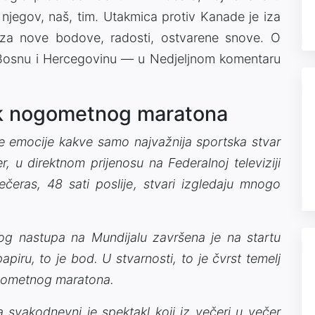
 njegov, naš, tim. Utakmica protiv Kanade je iza
za nove bodove, radosti, ostvarene snove. O
a Bosnu i Hercegovinu — u Nedjeljnom komentaru
ak nogometnog maratona
e emocije kakve samo najvažnija sportska stvar
r, u direktnom prijenosu na Federalnoj televiziji
ečeras, 48 sati poslije, stvari izgledaju mnogo
og nastupa na Mundijalu završena je na startu
iru, to je bod. U stvarnosti, to je čvrst temelj
ogometnog maratona.
a svakodnevni je spektakl koji iz večeri u večer