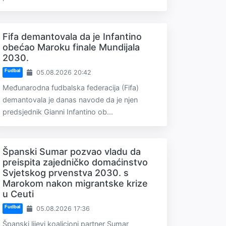
Fifa demantovala da je Infantino
obećao Maroku finale Mundijala
2030.
Fudbal
05.08.2026 20:42
Međunarodna fudbalska federacija (Fifa)
demantovala je danas navode da je njen
predsjednik Gianni Infantino ob...
Španski Sumar pozvao vladu da
preispita zajedničko domaćinstvo
Svjetskog prvenstva 2030. s
Marokom nakon migrantske krize
u Ceuti
Fudbal
05.08.2026 17:36
Španski lijevi koalicioni partner Sumar