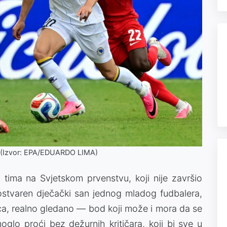
) (Izvor: EPA/EDUARDO LIMA)
ima na Svjetskom prvenstvu, koji nije završio
 ostvaren dječački san jednog mladog fudbalera,
ca, realno gledano — bod koji može i mora da se
moglo proći bez dežurnih kritičara, koji bi sve u