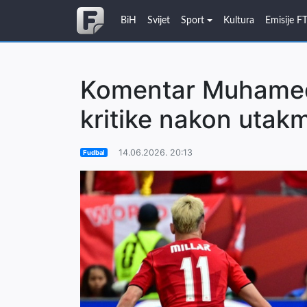
BiH
Svijet
Sport
Kultura
Emisije F
Komentar Muhameda
kritike nakon utak
14.06.2026. 20:13
Fudbal