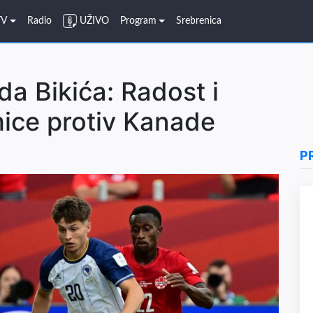
TV
Radio
UŽIVO
Program
Srebrenica
 Bikića: Radost i
mice protiv Kanade
P