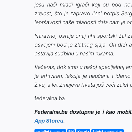
jesu naši mladi igrači koji su pod nev
zrelost, što je zapravo lični potpis Ser
lepršavosti naše mladosti dala nam je obr
Naravno, ostaje onaj tihi sportski žal 
osvojeni bod je zlatnog sjaja. On drži
ostavlja sudbinu u našim rukama.
Večeras, dok smo u našoj specijalnoj emis
je arhiviran, lekcija je naučena i idem
žive, a let Zmajeva hvata još veći zalet u
federalna.ba
Federalna.ba dostupna je i kao mobil
App Storeu
.
nedjeljni komentar
BiH
Kanada
Svjetsko prvenstvo