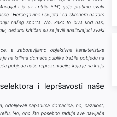
undijal i ja uz Lutriju BiH”, gdje pratimo svaki
osne i Hercegovine i svijeta i sa iskrenom nadom
riju našeg sporta. No, kako to biva kod nas,
 dežurni kritičari su se javili analizirajući svaki
ce, a zaboravljamo objektivne karakteristike
e je na krilima domaće publike tražila pobjedu na
veća pobjeda naše reprezentacije, koja je na kraju
selektora i lepršavosti naše
 odolijevali napadima domaćina, no, nažalost,
mrežu. No, ono što posebno raduje sve navijače