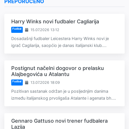
PREPORUČENO
Harry Winks novi fudbaler Cagliarija
Fudbal
15.07.2026 13:12
Dosadašnji fudbaler Leicestera Harry Winks novi je
igrač Cagliarija, saopćio je danas italijanski klub....
Postignut načelni dogovor o prelasku
Alajbegovića u Atalantu
Fudbal
13.07.2026 18:09
Pozitivan sastanak održan je u posljednjim danima
između italijanskog prvoligaša Atalante i agenata bh....
Gennaro Gattuso novi trener fudbalera
Lazija