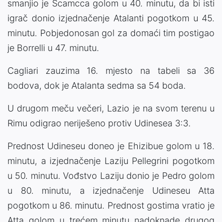
smanjio je Scamcca golom u 40. minutu, da bi isti
igrač donio izjednačenje Atalanti pogotkom u 45.
minutu. Pobjedonosan gol za domaći tim postigao
je Borrelli u 47. minutu.
Cagliari zauzima 16. mjesto na tabeli sa 36
bodova, dok je Atalanta sedma sa 54 boda.
U drugom meču večeri, Lazio je na svom terenu u
Rimu odigrao neriješeno protiv Udinesea 3:3.
Prednost Udineseu doneo je Ehizibue golom u 18.
minutu, a izjednačenje Laziju Pellegrini pogotkom
u 50. minutu. Vođstvo Laziju donio je Pedro golom
u 80. minutu, a izjednačenje Udineseu Atta
pogotkom u 86. minutu. Prednost gostima vratio je
Atta golom u trećem minutu nadoknade drugog