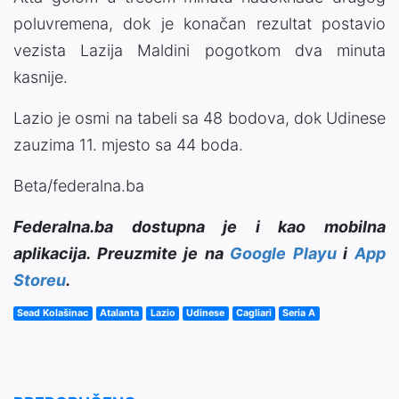
poluvremena, dok je konačan rezultat postavio
vezista Lazija Maldini pogotkom dva minuta
kasnije.
Lazio je osmi na tabeli sa 48 bodova, dok Udinese
zauzima 11. mjesto sa 44 boda.
Beta/federalna.ba
Federalna.ba dostupna je i kao mobilna
aplikacija. Preuzmite je na
Google Playu
i
App
Storeu
.
Sead Kolašinac
Atalanta
Lazio
Udinese
Cagliari
Seria A