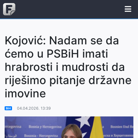
Kojović: Nadam se da
ćemo u PSBiH imati
hrabrosti i mudrosti da
riješimo pitanje državne
imovine
04.04.2026. 13:39
BiH