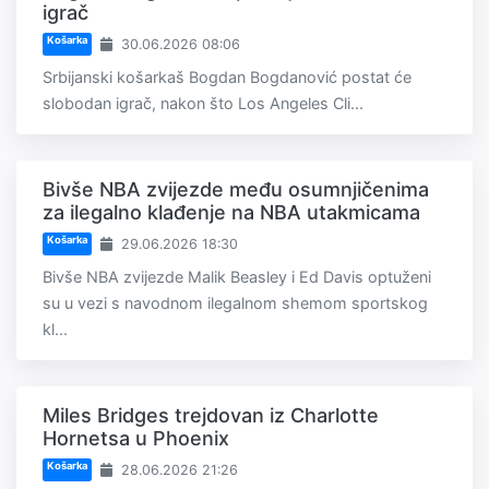
igrač
Košarka
30.06.2026 08:06
Srbijanski košarkaš Bogdan Bogdanović postat će
slobodan igrač, nakon što Los Angeles Cli...
Bivše NBA zvijezde među osumnjičenima
za ilegalno klađenje na NBA utakmicama
Košarka
29.06.2026 18:30
Bivše NBA zvijezde Malik Beasley i Ed Davis optuženi
su u vezi s navodnom ilegalnom shemom sportskog
kl...
Miles Bridges trejdovan iz Charlotte
Hornetsa u Phoenix
Košarka
28.06.2026 21:26