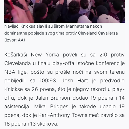
Video
Navijači Knicksa slavili su širom Manhattana nakon
dominantne pobjede svog tima protiv Cleveland Cavaliersa
(Izvor: AA)
Košarkaši New Yorka poveli su sa 2:0 protiv
Clevelanda u finalu play-offa Istočne konferencije
NBA lige, pošto su prošle noći na svom terenu
pobijedili sa 109:93. Josh Hart je predvodio
Knickse sa 26 poena, što je njegov rekord u play-
offu, dok je Jalen Brunson dodao 19 poena i 14
asistencija. Mikal Bridges je takođe ubacio 19
poena, dok je Karl-Anthony Towns meč završio sa
18 poena i 13 skokova.