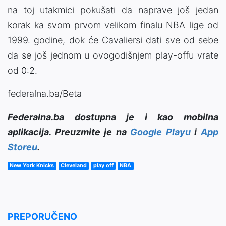
na toj utakmici pokušati da naprave još jedan
korak ka svom prvom velikom finalu NBA lige od
1999. godine, dok će Cavaliersi dati sve od sebe
da se još jednom u ovogodišnjem play-offu vrate
od 0:2.
federalna.ba/Beta
Federalna.ba dostupna je i kao mobilna
aplikacija. Preuzmite je na
Google Playu
i
App
Storeu
.
New York Knicks
Cleveland
play off
NBA
PREPORUČENO